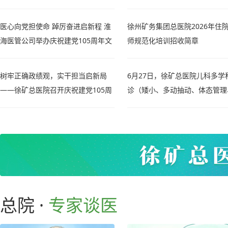
医心向党担使命 踔厉奋进启新程 淮
徐州矿务集团总医院2026年住
海医管公司举办庆祝建党105周年文
师规范化培训招收简章
艺汇演
树牢正确政绩观，实干担当启新局
6月27日，徐矿总医院儿科多学
——徐矿总医院召开庆祝建党105周
诊（矮小、多动抽动、体态管理
年暨“两优一先”表彰大会
喘）福利等你来！
总院 ·
专家谈医