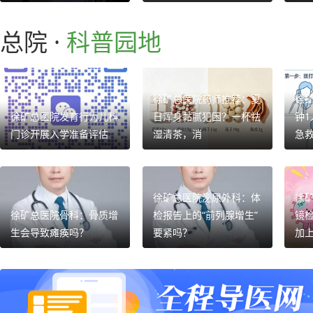
总院 ·
科普园地
徐矿总医院药师推荐：夏
徐
徐矿总医院发育行为儿科
日浑身黏腻犯困？一杯祛
钟
门诊开展入学准备评估
湿清茶，消
急
徐矿总医院泌尿外科：体
徐
徐矿总医院骨科：骨质增
检报告上的“前列腺增生”
镜
生会导致瘫痪吗？
要紧吗？
加上