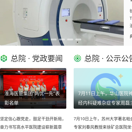
总院 · 党政要闻
总院 · 公示公
淮海医管集团“两优一先”表
7月11日上午，华山医院
彰名单
经内科疑难杂症专家周磊
任来徐矿总院会诊
坚定信心跟党走，鼓足干劲开新局，
7月10日上午，苏州大学著名帕
奋力书写高水平医院建设崭新篇章
专家刘春风教授来徐矿总医院坐