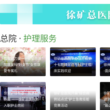
总院 ·
护理服务
致敬她力量——徐矿总医
徐矿总医院举办江苏省第
徐矿
院康复科“妇女节”女性康
十七期糖尿病专科护士临
徐州
复专属礼
床实践欢迎
-面
夯实护理根基，筑梦职业
徐矿总医院开展“综合病
徐
新篇 ——徐矿总医院新
例站点式”护士急救技能
键
入职护士岗前
竞赛活动
“最