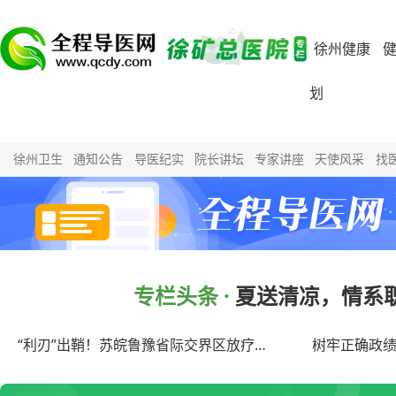
徐州健康
划
徐州卫生
通知公告
导医纪实
院长讲坛
专家讲座
天使风采
找
专栏头条 ·
夏送清凉，情系职工
“利刃”出鞘！苏皖鲁豫省际交界区放疗新“神器”TOMO刀在徐矿总医院开机