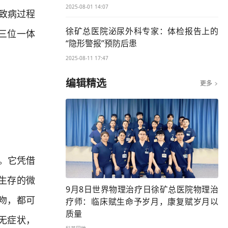
2025-08-01 14:07
致病过程
徐矿总医院泌尿外科专家：体检报告上的
三位一体
“隐形警报”预防后患
2025-08-11 17:47
编辑精选
更多

。它凭借
生存的微
9月8日世界物理治疗日徐矿总医院物理治
吻，都可
疗师：临床赋生命予岁月，康复赋岁月以
质量
无症状，