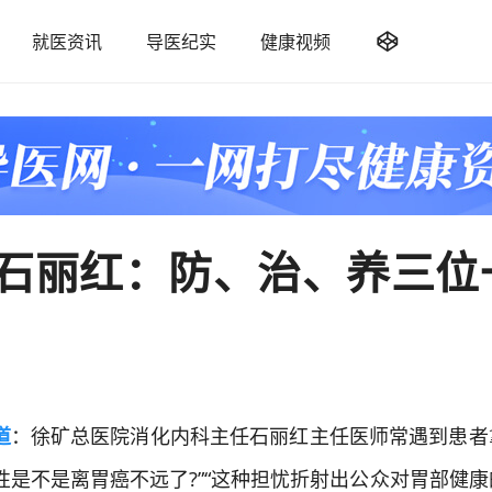

就医资讯
导医纪实
健康视频
石丽红：防、治、养三位
道
：徐矿总医院消化内科主任石丽红主任医师常遇到患者
性是不是离胃癌不远了?”“这种担忧折射出公众对胃部健