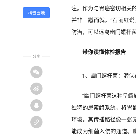
注。作为与胃癌密切相关的
科普园地
并非一蹴而就。”石丽红
防治，可以远离幽门螺杆菌
带你读懂体检报告
分享

1、幽门螺杆菌：潜伏在

”幽门螺杆菌这种呈螺旋

独特的尿素酶系统，将胃
环境。其传播路径像一张

能成为细菌入侵的通道。幽