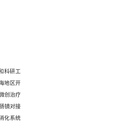
和科研工
淮海地区开
癌微创治疗
小肠镜对接
消化系统