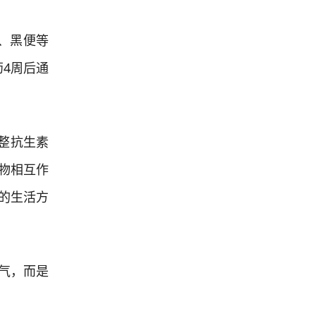
、黑便等
4周后通
整抗生素
物相互作
的生活方
气，而是