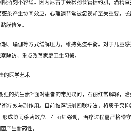
酒刻不容缓。因为尼古丁会松弛食管括约肌，酒精直
菌感染产生协同效应。心理调节常被忽视却至关重要。长
胃黏膜修复。
、瑜伽等方式缓解压力，维持免疫平衡。对于儿童感
观察随访，重点改善家庭卫生习惯。
击的医学艺术
强的抗生素?”面对患者的常见疑问，石丽红常解释，治
平衡疗效与副作用。目前推荐铋剂四联疗法，将质子泵抑
，形成协同杀菌效应。石丽红强调，治疗过程需严格遵守“
细菌产生耐药性。