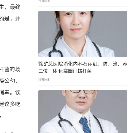
科普园地
生，最终
的是，并
徐矿总医院消化内科石丽红：防、治、养
杆菌的场
三位一体 远离幽门螺杆菌
筷公勺，
科普园地
消毒。饮
建议多吃
。