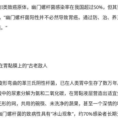
I类致癌原体，幽门螺杆菌感染率在我国超过50%，但其
说，“幽门螺杆菌阳性并不必然导致胃癌。通过防、治、养
。”
胃黏膜上的“古老敌人
形弯曲的革兰氏阴性杆菌，已在人类胃中生存了数万年
酸中的尿素分解为氨和二氧化碳，在胃黏液层营造出适宜
无形的网，共用的碗筷、未洗净的蔬果，甚至一个深情的
门螺杆菌的致病性具有“冰山现象”，约70%感染者长期