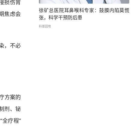
接损伤胃
徐矿总医院耳鼻喉科专家：鼓膜内陷莫慌
期焦虑会
张，科学干预防后患
科普园地
染，不必
疗方案的
制剂、铋
全疗程”