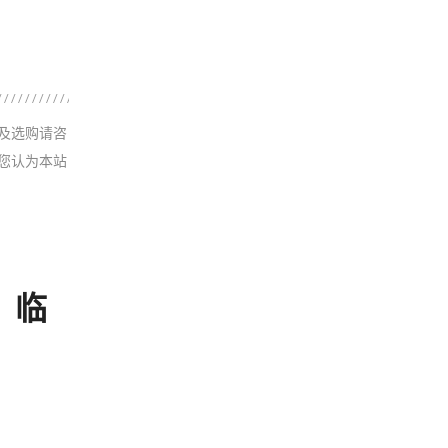
及选购请咨
您认为本站
：临