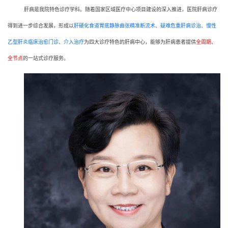
肝病是我院特色诊疗学科。随着国家区域医疗中心项目建设的深入推进，医院肝病诊疗
得到进一步综合发展，形成以
肝硬化食道胃底静脉曲张精准断流术、疑难危重肝病诊治、慢性
乙型肝炎临床治愈门诊、介入治疗
为四大诊疗特色的肝病中心，能够为肝病患者提供
全周期、
全节点
的一站式诊疗服务
。