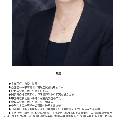
谢雯
▶
主任医师，教授，博导
▶
首都医科大学附属北京地坛医院肝病中心专家
▶
北京医学会肝病学分会主任委员
▶
国家感染性疾病专业医疗质量控制中心专家委员会委员
▶
中国毒理学会临床毒理专家委员会副秘书长
▶
中华医学会肝病学分会肝炎学组委员
▶
中华医学会肝病学分会药物性肝病学组委员
▶
《肝脏》《临床肝胆病杂志》《中国医刊》《中国临床医生》等多家杂志编委
▶
主持及参与国家自然科学基金5项，主持及参与北京市科委及首都医学发展科研基金重点
支持及面上项目8项。重点研究领域在失代偿期肝硬化患者的再代偿研究及脂肪性肝病、药物性