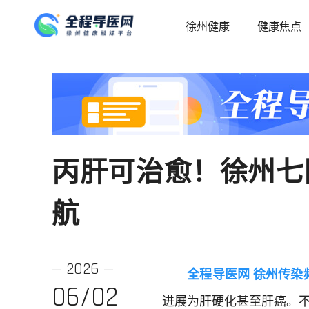
徐州健康
健康焦点
丙肝可治愈！徐州七
航
2026
全程导医网 徐州传染
06/02
进展为肝硬化甚至肝癌。不