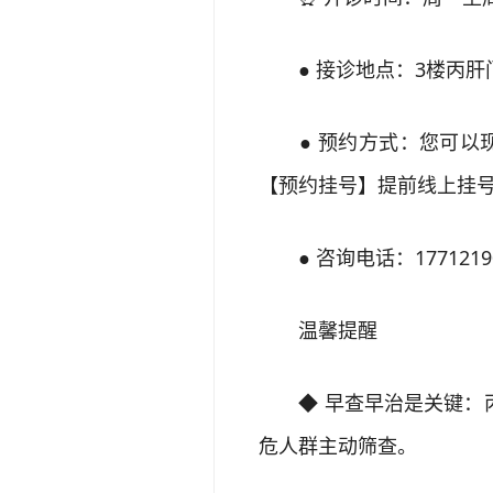
● 接诊地点：3楼丙肝
● 预约方式：您可以现
【预约挂号】提前线上挂
● 咨询电话：17712190
温馨提醒
◆ 早查早治是关键：丙
危人群主动筛查。