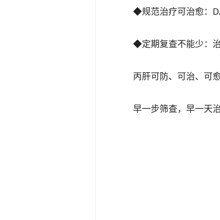
◆规范治疗可治愈：DA
◆定期复查不能少：治愈
丙肝可防、可治、可
早一步筛查，早一天治