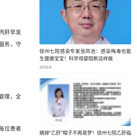
丙肝早发
服务，守
徐州七院感染专家张凤池：感染梅毒也能
生健康宝宝！科学母婴阻断这样做
医院新闻
管理，全
每位患者
摘掉“乙肝”帽子不再是梦！徐州七院乙肝临