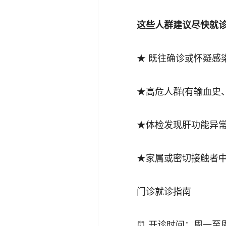
这些人群建议尽快就诊
★ 既往确诊或怀疑感
★高危人群(有输血史、
★体检发现肝功能异常、
★家属或密切接触者中
门诊就诊指南
⏰ 开诊时间：周一至周五 08:3