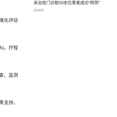
床治愈门诊助50余位患者成功“转阴”
医院新闻
纤维化评估
)，疗程
查、监测
策支持，