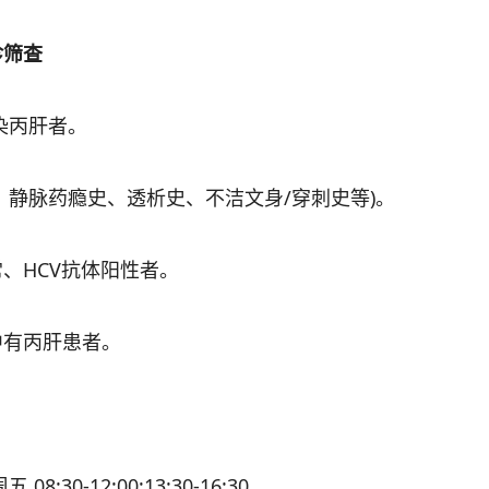
筛查
染丙肝者。
静脉药瘾史、透析史、不洁文身/穿刺史等)。
HCV抗体阳性者。
有丙肝患者。
0-12:00;13:30-16:30