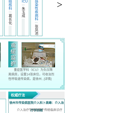
西
>
结
结
外
ICU
肝
医
核
核
科
病
结
科
科
科
合
孙
肝
孔
景
病
张
贾
风
坤
蒋
科
海
彤
为
烽
刘
晴
炼
绍
查看详细
龙
重症医学科（ICU）为负压隔
离病房，设置14张床位，可收治烈
性呼吸道传染病，是徐州...
[详情]
快！精！准！北京地坛医院徐州
权威疗法
医院（市七院）高
徐州市传染病医院介入科卜高峰：介入治
介入治疗学既依赖于传统临床诊疗
疗学的概