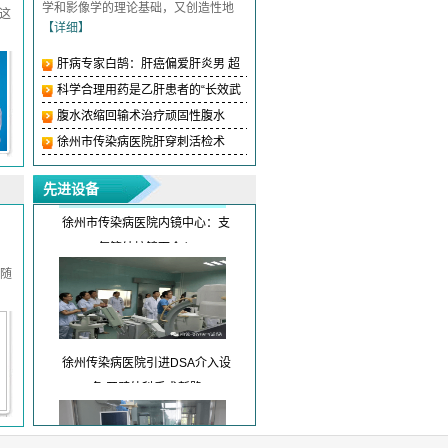
学和影像学的理论基础，又创造性地
 这
【详细】
肝病专家白鹄：肝癌偏爱肝炎男 超
江苏省首台超高端超声系统落户
滤浓缩回输可有
科学合理用药是乙肝患者的“长效武
北京地坛医院徐州
器” 要避免十
腹水浓缩回输术治疗顽固性腹水
徐州市传染病医院肝穿刺活检术
先进设备
徐州市传染病医院内镜中心：支
气管结核镜下介入
随
徐州传染病医院引进DSA介入设
备 开辟外科手术新路