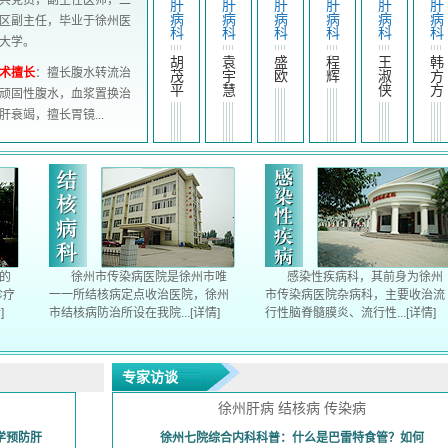
中共党员，副主任医师，结
结
结
结
外
结
核
核
核
科
核
核三科主任。
科
科
科
科
孙
技术擅长
：擅长各型肺结
高
陈
张
力
席
核，肺外结核(结核性胸膜
春
楠
瑞
向
景
梅
宇
炎、结核性脑膜炎、结核性
腹膜炎、淋巴...
的
徐州市传染病医院是徐州市唯
感染性疾病科，其前身为徐州
诊疗
一一所结核病定点收治医院，徐州
市传染病医院杂病科，主要收治流
]
市结核病防治所设在我院...
[详情]
行性脑脊髓膜炎、流行性...
[详情]
专家访谈
徐州肝病 结核病 传染病
学预防肝
徐州七院综合内科科普：什么是巴雷特食管？如何