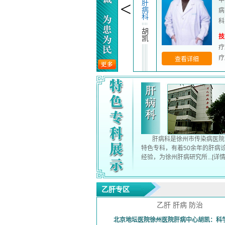
<
肝
结
ICU
感
结
病
核
染
核
科
科
性
科
朱
疾
玉
病
韩
葛
成
刘
科
方
长
慧
方
化
梅
张
凤
查看详细
池
肝病科是徐州市传染病医院
特色专科，有着50余年的肝病
经验，为徐州肝病研究所...
[详情
乙肝专区
乙肝 肝病 防治
北京地坛医院徐州医院肝病中心胡凯：科