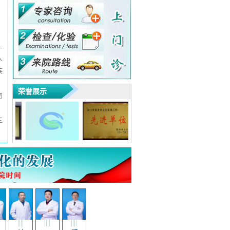
门
人
疾
荣誉展示
初
三
中