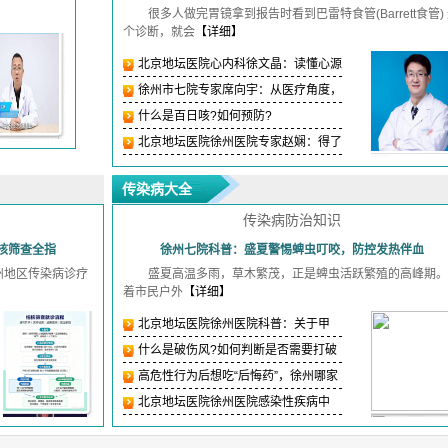
很多人做完胃镜拿到报告时看到巴雷特食管(Barrett食管)
个诊断，就会
【详细】
北京地坛医院心内科徐文晶：读懂心源
性猝死预警
徐州市七院专家席向宇：从医疗角度，
教你科学戒
什么是百日咳?如何预防?
北京地坛医院徐州医院专家赵娴：得了
丙肝不可怕
传染病大全
传染病防治知识
核筛查全指
徐州七院科普：盛夏警惕蜱虫叮咬，防控发热伴血
州地区传染病诊疗
盛夏高温多雨，草木繁茂，正是蜱虫活跃繁殖的高峰期。
着市民户外
【详细】
北京地坛医院徐州医院科普：关于甲
流，需要了解
什么是破伤风?如何判断是否需要打破
伤风针?
高危性行为后想吃“后悔药”，徐州哪家
医院有
北京地坛医院徐州医院感染性疾病中
心：哪些人更