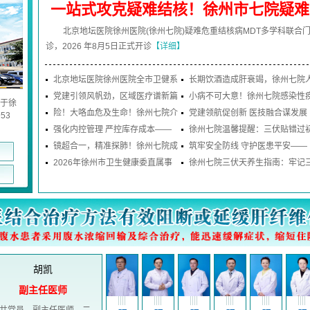
一站式攻克疑难结核！徐州市七院疑难
北京地坛医院徐州医院(徐州七院)疑难危重结核病MDT多学科联合
危重结核病
诊，2026 年8月5日正式开诊
【详细】
北京地坛医院徐州医院全市卫健系
长期饮酒造成肝衰竭，徐州七院
统职工乒乓球比
党建引领风帆劲，区域医疗谱新篇
工肝技术：为肝
小病不可大意！徐州七院感染性
于徐
——徐州市第七
险！大咯血危及生命！徐州七院介
病中心：水痘暗
党建领航促创新 医技融合谋发展
53
入科团队微创介
强化内控管理 严控库存成本——
｜徐州七院三个党
徐州七院温馨提醒：三伏贴错过
徐州七院内控小组
镜超合一，精准探肺！徐州七院成
伏不用慌，整个
筑牢安全防线 守护医患平安——
功开展全套超声
2026年徐州市卫生健康委直属事
徐州七院开展消防
徐州七院三伏天养生指南：牢记
业单位公开招聘医务
忌三宜，清爽安
刘慧梅
副主任医师