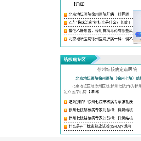
【详细】
北京地坛医院徐州医院肝病一科程辉：
乙肝可以治
乙肝“临床治愈”的标准是什么？长效干
扰素(聚乙
慢性乙肝患者，停用抗病毒药有哪些风
险？
北京地坛医院徐州医院肝病一科：慢乙
肝患者停用
结核病专区
徐州结核病定点医院
北京地坛医院徐州医院（徐州七院）结
北京地坛医院徐州医院(徐州七院)作为徐
定点医疗机构
【详细】
吃药别怕！徐州七院结核病专家张礼茂
带您了解结
徐州七院结核病专家刘慧梅：详解结核
药物副作用
徐州七院结核病专家刘慧梅：详解结核
药物副作用
什么是γ-干扰素释放试验(IGRA)?适用
于哪些情况?