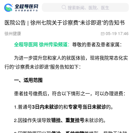
搜索新闻、医院、医生

医院公告 | 徐州七院关于诊察费“未诊即退”的告知书
徐州健康
05-19 17:46

全程导医网 徐州传染频道
：
尊敬的患者及患者家属：
为进一步提升您和家人的就医体验，现将我院常态化实
行的“诊察费未诊即退”服务告知如下：
一、适用范围
患者挂号缴费后，符合以下情形之一，可以办理退费：
1.普通号
3日内未就诊
的和
专家号当日未就诊
的。
2.因操作失误导致
错挂、重复挂号
未就诊的。