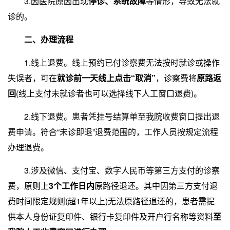
3.因医院原因出现
停诊、系统故障
等情形，导致无法就
诊的。
二、办理流程
1.线上退费。线上预约已付诊察费无法按时就诊或操作
失误者，可在
就诊前一天线上点击“取消”
，诊察费将
原路返
回
(线上支付未就诊者也可以选择线下人工窗口退费)。
2.线下退费。患者凭挂号结算单至我院收费窗口提出退
费申请。符合“未诊即退”退费范围的，工作人员按规定流程
办理退费。
3.涉及微信、支付宝、数字人民币等第三方支付的诊察
费，原则上
3个工作日内
原路径退还。其中因第三方支付退
费时间限定规则(超1年以上)无法原路径退还的，患者需提
供本人身份证复印件、银行卡复印件及开户行名称等资料
至