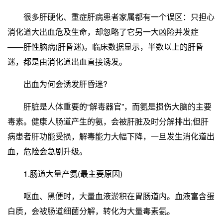
很多肝硬化、重症肝病患者家属都有一个误区：只担心
消化道大出血危及生命，却忽略了它另一大凶险并发症
——肝性脑病(肝昏迷)。临床数据显示，半数以上的肝昏
迷，都是由消化道出血直接诱发。
出血为何会诱发肝昏迷?
肝脏是人体重要的“解毒器官”，而氨是损伤大脑的主要
毒素。健康人肠道产生的氨，会被肝脏及时分解排出;但肝
病患者肝功能受损，解毒能力大幅下降，一旦发生消化道出
血，危险会急剧升级。
1.肠道大量产氨(最主要原因)
呕血、黑便时，大量血液淤积在胃肠道内。血液富含蛋
白质，会被肠道细菌分解，转化为大量毒素氨。