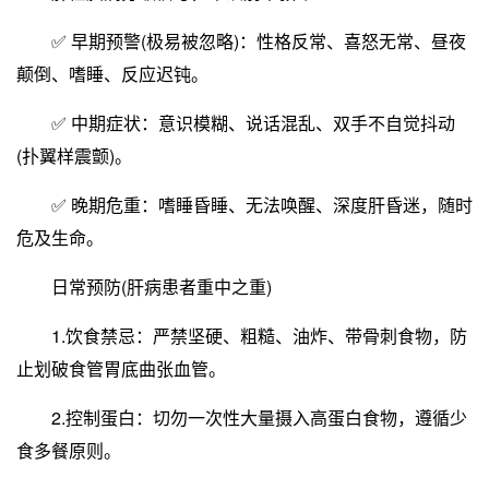
✅ 早期预警(极易被忽略)：性格反常、喜怒无常、昼夜
颠倒、嗜睡、反应迟钝。
✅ 中期症状：意识模糊、说话混乱、双手不自觉抖动
(扑翼样震颤)。
✅ 晚期危重：嗜睡昏睡、无法唤醒、深度肝昏迷，随时
危及生命。
日常预防(肝病患者重中之重)
1.饮食禁忌：严禁坚硬、粗糙、油炸、带骨刺食物，防
止划破食管胃底曲张血管。
2.控制蛋白：切勿一次性大量摄入高蛋白食物，遵循少
食多餐原则。