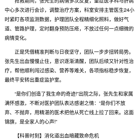
抢救期间，张先生的病情多次反复，重症医学科与肝病
中心多次进行会诊，调整治疗方案，科室安排主管医生24小
时紧盯各项监测数据，护理团队全程精细化照料，做好气
道、管路护理，定时翻身预防压疮，不放过任何一点细微的
病情变化。
正是凭借精准判断与日夜坚守，团队一步步扭转局势。
张先生出血慢慢止住，意识逐渐清醒，团队后续又针对性治
疗，帮他顺利闯过感染、营养等难关，各项指标稳步恢复，
最终平安转出重症监护室。
“是你们创造了我生命的奇迹!”出院之际，张先生和家属
满怀感激，不断对医护团队表达感谢之情：“是你们不放
弃、不抛弃，用精湛的医术把他从死亡线上拉了回来。这面
锦旗，是全家人的心声!”
【科普时刻】消化道出血暗藏致命危机