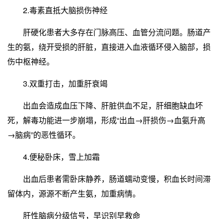
2.毒素直抵大脑损伤神经
肝硬化患者大多存在门脉高压、血管分流问题。肠道产
生的氨，绕开受损的肝脏，直接进入血液循环侵入脑部，损
伤中枢神经。
3.双重打击，加重肝衰竭
出血会造成血压下降、肝脏供血不足，肝细胞缺血坏
死，解毒功能进一步崩塌，形成“出血→肝损伤→血氨升高
→脑病”的恶性循环。
4.便秘卧床，雪上加霜
出血后患者需卧床静养，肠道蠕动变慢，积血长时间滞
留体内，源源不断产生氨，加重病情。
肝性脑病分级信号，早识别早救命