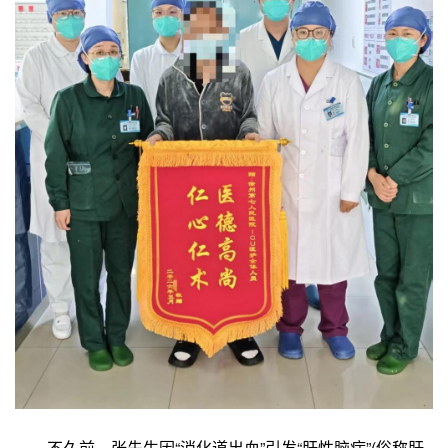
不久前，张先生因“消化道出血”引发“肝性脑病”(俗称肝