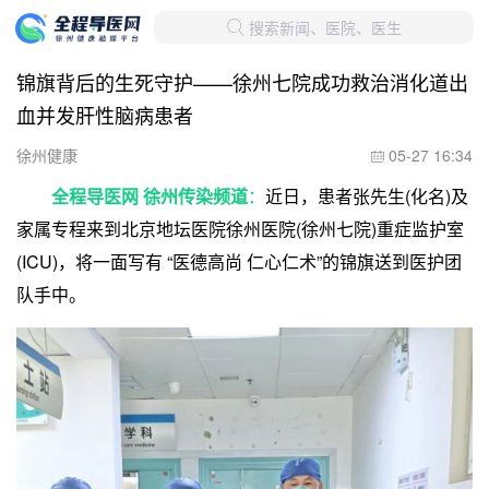
搜索新闻、医院、医生

锦旗背后的生死守护——徐州七院成功救治消化道出
血并发肝性脑病患者
徐州健康
05-27 16:34

全程导医网 徐州传染频道
：
近日，患者张先生(化名)及
家属专程来到北京地坛医院徐州医院(徐州七院)重症监护室
(ICU)，将一面写有 “医德高尚 仁心仁术”的锦旗送到医护团
队手中。