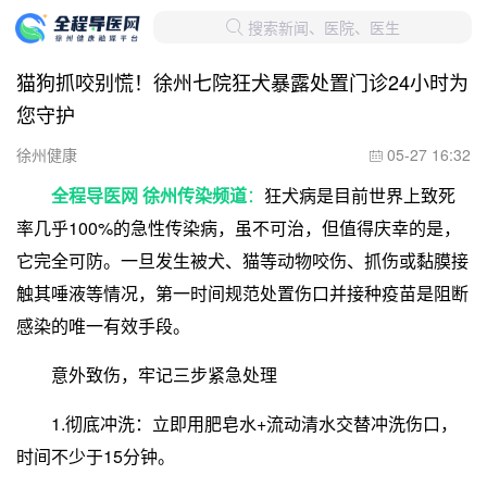
搜索新闻、医院、医生

猫狗抓咬别慌！徐州七院狂犬暴露处置门诊24小时为
您守护
徐州健康
05-27 16:32

全程导医网 徐州传染频道
：
狂犬病是目前世界上致死
率几乎100%的急性传染病，虽不可治，但值得庆幸的是，
它完全可防。一旦发生被犬、猫等动物咬伤、抓伤或黏膜接
触其唾液等情况，第一时间规范处置伤口并接种疫苗是阻断
感染的唯一有效手段。
意外致伤，牢记三步紧急处理
1.彻底冲洗：立即用肥皂水+流动清水交替冲洗伤口，
时间不少于15分钟。