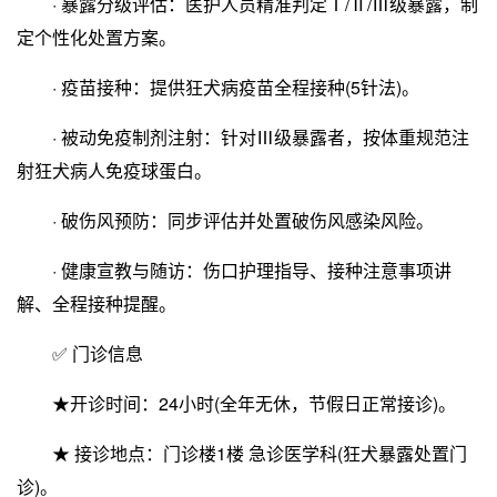
· 暴露分级评估：医护人员精准判定Ⅰ/Ⅱ/Ⅲ级暴露，制
定个性化处置方案。
· 疫苗接种：提供狂犬病疫苗全程接种(5针法)。
· 被动免疫制剂注射：针对Ⅲ级暴露者，按体重规范注
射狂犬病人免疫球蛋白。
· 破伤风预防：同步评估并处置破伤风感染风险。
· 健康宣教与随访：伤口护理指导、接种注意事项讲
解、全程接种提醒。
✅ 门诊信息
★开诊时间：24小时(全年无休，节假日正常接诊)。
★ 接诊地点：门诊楼1楼 急诊医学科(狂犬暴露处置门
诊)。