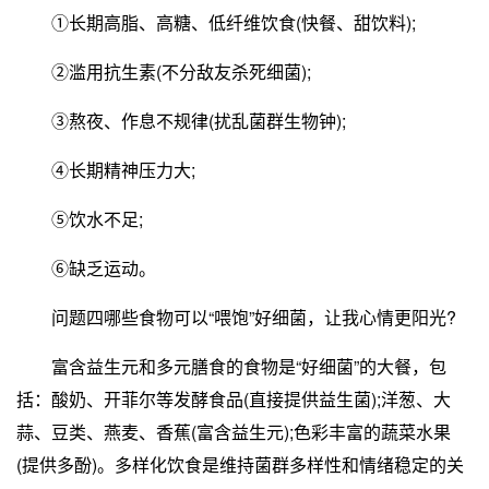
①长期高脂、高糖、低纤维饮食(快餐、甜饮料);
②滥用抗生素(不分敌友杀死细菌);
③熬夜、作息不规律(扰乱菌群生物钟);
④长期精神压力大;
⑤饮水不足;
⑥缺乏运动。
问题四哪些食物可以“喂饱”好细菌，让我心情更阳光?
富含益生元和多元膳食的食物是“好细菌”的大餐，包
括：酸奶、开菲尔等发酵食品(直接提供益生菌);洋葱、大
蒜、豆类、燕麦、香蕉(富含益生元);色彩丰富的蔬菜水果
(提供多酚)。多样化饮食是维持菌群多样性和情绪稳定的关