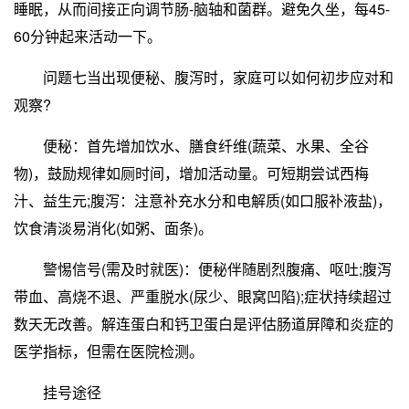
睡眠，从而间接正向调节肠-脑轴和菌群。避免久坐，每45-
60分钟起来活动一下。
问题七当出现便秘、腹泻时，家庭可以如何初步应对和
观察?
便秘：首先增加饮水、膳食纤维(蔬菜、水果、全谷
物)，鼓励规律如厕时间，增加活动量。可短期尝试西梅
汁、益生元;腹泻：注意补充水分和电解质(如口服补液盐)，
饮食清淡易消化(如粥、面条)。
警惕信号(需及时就医)：便秘伴随剧烈腹痛、呕吐;腹泻
带血、高烧不退、严重脱水(尿少、眼窝凹陷);症状持续超过
数天无改善。解连蛋白和钙卫蛋白是评估肠道屏障和炎症的
医学指标，但需在医院检测。
挂号途径