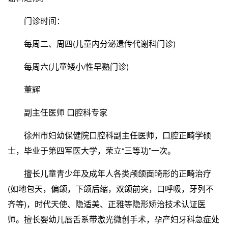
门诊时间：
每周二、周四(儿童内分泌遗传代谢科门诊)
每周六(儿童矮小/性早熟门诊)
董辉
副主任医师 口腔科专家
徐州市妇幼保健院口腔科副主任医师，口腔正畸学硕
士，毕业于第四军医大学，荣立“三等功”一次。
擅长儿童青少年及成年人各类颅颌面畸形的正畸治疗
(如地包天，偏颌，下颌后缩，双颌前突，口呼吸，牙列不
齐等)，时代天使、隐适美、正雅等隐形矫治技术认证医
师。擅长婴幼儿唇舌系带激光微创手术，孕产妇牙科急症处