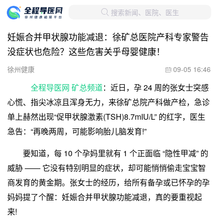
搜索新闻、医院、医生

妊娠合并甲状腺功能减退：徐矿总医院产科专家警告
没症状也危险？这些危害关乎母婴健康！
徐州健康
09-05 16:46

全程导医网 矿总频道
：近日，孕 24 周的张女士突感
心慌、指尖冰凉且浑身无力，来徐矿总院产科做产检，急诊
单上赫然出现“促甲状腺激素(TSH)8.7mIU/L” 的红字，医生
急告：“再晚两周，可能影响胎儿脑发育!”
要知道，每 10 个孕妈里就有 1 个正面临 “隐性甲减” 的
威胁 —— 它没有特别明显的症状，却可能悄悄偷走宝宝智
商发育的黄金期。张女士的经历，给所有备孕或已怀孕的孕
妈妈提了个醒：妊娠合并甲状腺功能减退，真的要重视起
来!