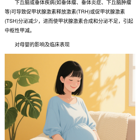
下丘脑或垂体疾病(如垂体瘤、垂体炎症、下丘脑肿瘤
等)可导致促甲状腺激素释放激素(TRH)或促甲状腺激素
(TSH)分泌减少，进而使甲状腺激素合成和分泌不足，引起
中枢性甲减。
对母婴的影响及临床表现