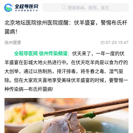
搜索新闻、医院、医生

北京地坛医院徐州医院提醒：伏羊盛宴，警惕布氏杆
菌病！
徐州健康
07-23 15:47

全程导医网 徐州传染频道
：
伏天来了，一年一度的伏
羊盛宴在彭城大地火热进行中。在伏天吃羊肉是以食为疗的
大创举，通过以热制热，排汗排毒，将冬春之毒、湿气驱
除。但在大家欢天喜地享受美味伏羊盛宴的时候，要警惕一
种传染病—布氏杆菌病!