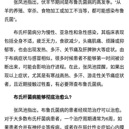
张凤池指出，伏羊节期间是布鲁氏菌病的高发季。“从
羊的养殖、宰杀、食物加工或加工不当等，都可能感染布鲁
氏菌”。
布氏杆菌病分为慢性、亚急性和急性感染，其临床表现
包括全身不适，疲乏无力，食欲减少，头痛肌痛、烦躁或抑
郁等，也会出现发热、多汗、关节痛及肝脾肿大等症状。由
于布病症状与感冒相似，很多时候患者不能够第一时间被诊
断出来，可能会影响治疗进程。在此，张凤池提醒，如果出
现以上症状，尤其是有寒战高热、多汗、游走性关节痛症状
者，且近期接触过牲畜，有必要筛查布鲁氏菌病。
布氏杆菌病能够彻底治愈么?
张凤池指出，布鲁氏菌病的患者经规范治疗可以治愈。
对于大多数布氏杆菌病患者，一个治疗周期通常为6周，如
果患者合并有神经炎等疾病，或者存在局灶性炎症如心内膜