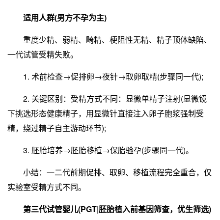
适用人群(男方不孕为主)
重度少精、弱精、畸精、梗阻性无精、精子顶体缺陷、
一代试管受精失败。
1. 术前检查→促排卵→夜针→取卵取精(步骤同一代);
2. 关键区别：受精方式不同：显微单精子注射(显微镜
下挑选形态健康精子，用显微针直接注入卵子胞浆强制受
精，绕过精子自主游动环节);
3. 胚胎培养→胚胎移植→保胎验孕(步骤同一代)。
小结：一二代前期促排、取卵、移植流程完全重合，仅
实验室受精方式不同。
第三代试管婴儿(PGT|胚胎植入前基因筛查，优生筛选)