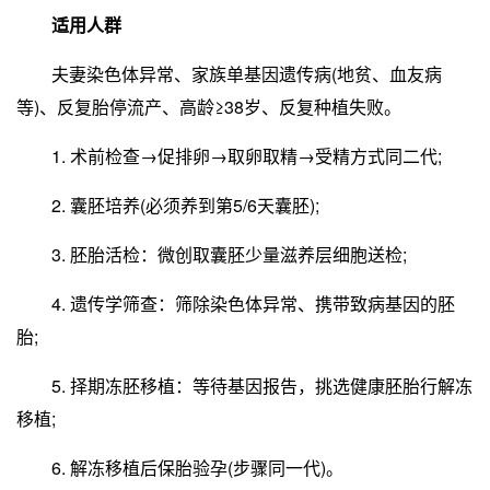
适用人群
夫妻染色体异常、家族单基因遗传病(地贫、血友病
等)、反复胎停流产、高龄≥38岁、反复种植失败。
1. 术前检查→促排卵→取卵取精→受精方式同二代;
2. 囊胚培养(必须养到第5/6天囊胚);
3. 胚胎活检：微创取囊胚少量滋养层细胞送检;
4. 遗传学筛查：筛除染色体异常、携带致病基因的胚
胎;
5. 择期冻胚移植：等待基因报告，挑选健康胚胎行解冻
移植;
6. 解冻移植后保胎验孕(步骤同一代)。