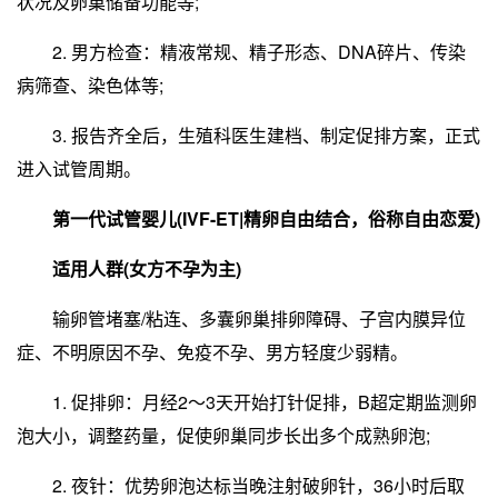
状况及卵巢储备功能等;
2. 男方检查：精液常规、精子形态、DNA碎片、传染
病筛查、染色体等;
3. 报告齐全后，生殖科医生建档、制定促排方案，正式
进入试管周期。
第一代试管婴儿(IVF-ET|精卵自由结合，俗称自由恋爱)
适用人群(女方不孕为主)
输卵管堵塞/粘连、多囊卵巢排卵障碍、子宫内膜异位
症、不明原因不孕、免疫不孕、男方轻度少弱精。
1. 促排卵：月经2～3天开始打针促排，B超定期监测卵
泡大小，调整药量，促使卵巢同步长出多个成熟卵泡;
2. 夜针：优势卵泡达标当晚注射破卵针，36小时后取