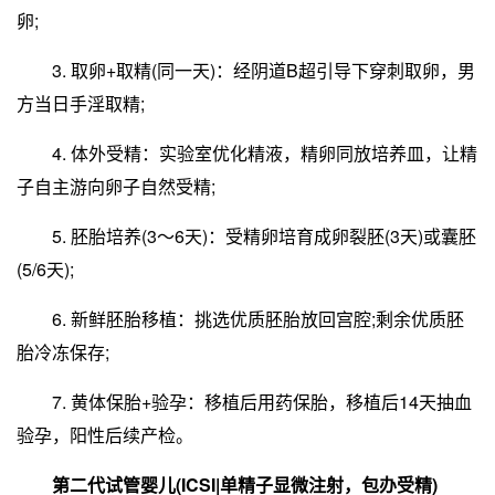
卵;
3. 取卵+取精(同一天)：经阴道B超引导下穿刺取卵，男
方当日手淫取精;
4. 体外受精：实验室优化精液，精卵同放培养皿，让精
子自主游向卵子自然受精;
5. 胚胎培养(3～6天)：受精卵培育成卵裂胚(3天)或囊胚
(5/6天);
6. 新鲜胚胎移植：挑选优质胚胎放回宫腔;剩余优质胚
胎冷冻保存;
7. 黄体保胎+验孕：移植后用药保胎，移植后14天抽血
验孕，阳性后续产检。
第二代试管婴儿(ICSI|单精子显微注射，包办受精)