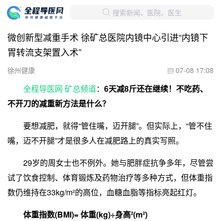
搜索新闻、医院、医生

微创新型减重手术 徐矿总医院内镜中心引进“内镜下
胃转流支架置入术”
徐州健康
07-08 17:08

全程导医网 矿总频道
：
6天减8斤还在继续！不吃药、
不开刀的减重新方法是什么？
要想减肥，就得“管住嘴，迈开腿”。但实际上，“管不住
嘴，迈不开腿”才是很多人在减肥路上的真实写照。
29岁的周女士也不例外。她与肥胖症抗争多年，尽管尝
试了饮食控制、体育锻炼及药物治疗等多种方式，但体重指
数仍维持在33kg/m²的高位，血糖血脂等指标亮起红灯。
体重指数(BMI)= 体重(kg)÷身高²(m²)