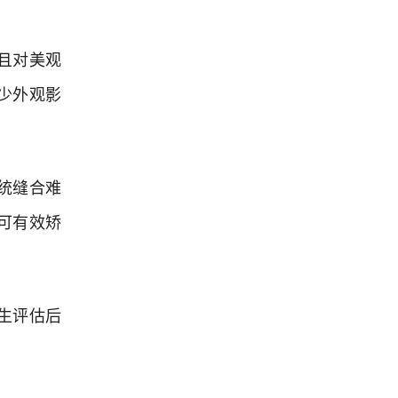
且对美观
少外观影
统缝合难
可有效矫
生评估后