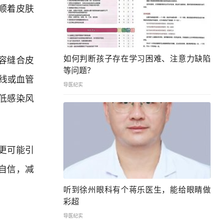
顺着皮肤
如何判断孩子存在学习困难、注意力缺陷
容缝合皮
等问题？
线或血管
导医纪实
低感染风
更可能引
自信，减
听到徐州眼科有个蒋乐医生，能给眼睛做
彩超
导医纪实