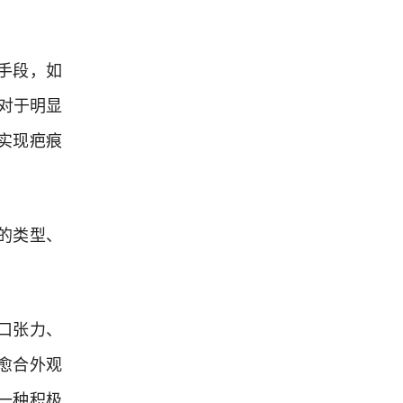
手段，如
对于明显
实现疤痕
的类型、
口张力、
愈合外观
一种积极