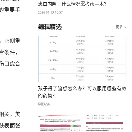
患白内障，什么情况需考虑手术？
的重要手
2026-01-13 16:57
编辑精选
更多

。它侧重
合条件，
伤口愈合
孩子得了流感怎么办？可以服用哪些有效
的药物？
导医纪实
相关。美
肤表面张