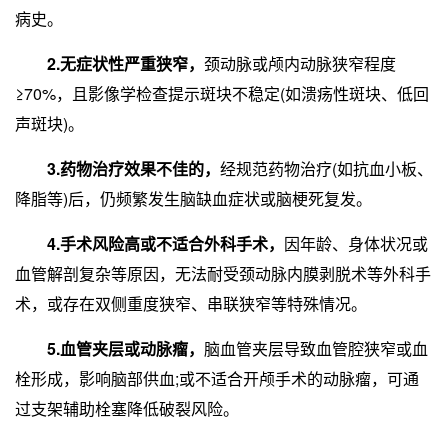
病史。
2.无症状性严重狭窄，
颈动脉或颅内动脉狭窄程度
≥70%，且影像学检查提示斑块不稳定(如溃疡性斑块、低回
声斑块)。
3.药物治疗效果不佳的，
经规范药物治疗(如抗血小板、
降脂等)后，仍频繁发生脑缺血症状或脑梗死复发。
4.手术风险高或不适合外科手术，
因年龄、身体状况或
血管解剖复杂等原因，无法耐受颈动脉内膜剥脱术等外科手
术，或存在双侧重度狭窄、串联狭窄等特殊情况。
5.血管夹层或动脉瘤，
脑血管夹层导致血管腔狭窄或血
栓形成，影响脑部供血;或不适合开颅手术的动脉瘤，可通
过支架辅助栓塞降低破裂风险。