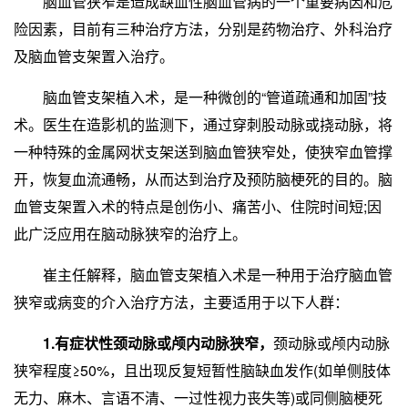
脑血管狭窄是造成缺血性脑血管病的一个重要病因和危
险因素，目前有三种治疗方法，分别是药物治疗、外科治疗
及脑血管支架置入治疗。
脑血管支架植入术，是一种微创的“管道疏通和加固”技
术。医生在造影机的监测下，通过穿刺股动脉或挠动脉，将
一种特殊的金属网状支架送到脑血管狭窄处，使狭窄血管撑
开，恢复血流通畅，从而达到治疗及预防脑梗死的目的。脑
血管支架置入术的特点是创伤小、痛苦小、住院时间短;因
此广泛应用在脑动脉狭窄的治疗上。
崔主任解释，脑血管支架植入术是一种用于治疗脑血管
狭窄或病变的介入治疗方法，主要适用于以下人群：
1.有症状性颈动脉或颅内动脉狭窄，
颈动脉或颅内动脉
狭窄程度≥50%，且出现反复短暂性脑缺血发作(如单侧肢体
无力、麻木、言语不清、一过性视力丧失等)或同侧脑梗死