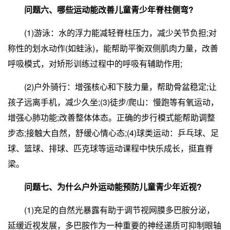
问题六、哪些运动能改善儿童青少年脊柱侧弯?
(1)游泳：水的浮力能减轻脊柱压力，减少关节负担;对
称性的划水动作(如蛙泳)，能帮助平衡双侧肌肉力量，改善
呼吸模式，对矫形训练过程中的呼吸有辅助作用;
(2)户外骑行：增强核心和下肢力量，帮助骨盆稳定;让
孩子远离手机，减少久坐;(3)徒步/爬山：慢跑等有氧运动，
增强心肺功能;改善整体体态。正确的步行模式能帮助调整
步态;接触大自然，舒缓心情心态;(4)球类运动：乒乓球、足
球、篮球、排球、匹克球等运动课程中快乐成长，挺直脊
梁。
问题七、为什么户外运动能预防儿童青少年近视?
(1)充足的自然光暴露有助于调节视网膜多巴胺分泌，
延缓近视发展，多巴胺作为一种重要的神经递质可抑制眼轴