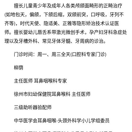
擅长儿童青少年及成年人各类颅颌面畸形的正畸治疗
(如地包天，偏颌，下颌后缩，双颌前突，口呼吸，牙列不
齐等)，时代天使、隐适美、正雅等隐形矫治技术认证医
师。擅长婴幼儿唇舌系带激光微创手术，孕产妇牙科急症处
理以及牙槽外科、常见牙体牙髓、牙周病的诊治。
门诊时间：周一、周三全天(口腔科专家门诊)
柳荫
主任医师 耳鼻咽喉科专家
徐州市妇幼保健院耳鼻喉科 主任医师
三级助听器验配师
中华医学会耳鼻咽喉-头颈外科学小儿学组委员