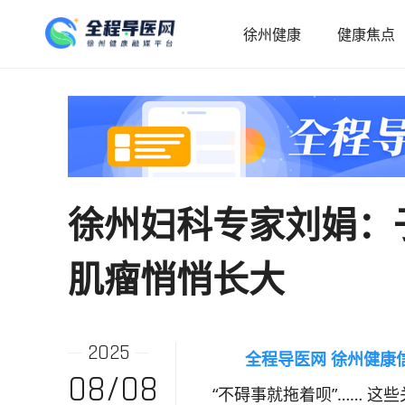
徐州健康
健康焦点
徐州妇科专家刘娟：
肌瘤悄悄长大
2025
全程导医网 徐州健康
08/08
“不碍事就拖着呗”…… 这