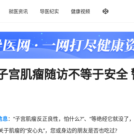

就医资讯
导医纪实
健康视频
子宫肌瘤随访不等于安全 
信息
：“子宫肌瘤反正良性，怕什么?”、“等绝经它就没了，
些关于肌瘤的“安心丸”，您或身边的朋友是否也吃过?