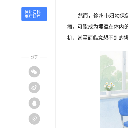
徐州妇科
然而，徐州市妇幼保健院
疾病诊疗
瘤，可能成为埋藏在体内的
机，甚至面临意想不到的
分享



