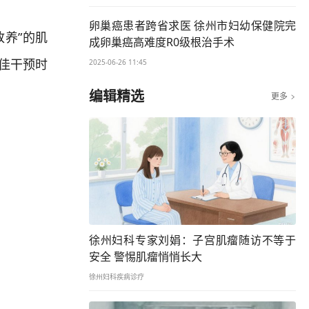
卵巢癌患者跨省求医 徐州市妇幼保健院完
养”的肌
成卵巢癌高难度R0级根治手术
最佳干预时
2025-06-26 11:45
编辑精选
更多

徐州妇科专家刘娟：子宫肌瘤随访不等于
安全 警惕肌瘤悄悄长大
徐州妇科疾病诊疗