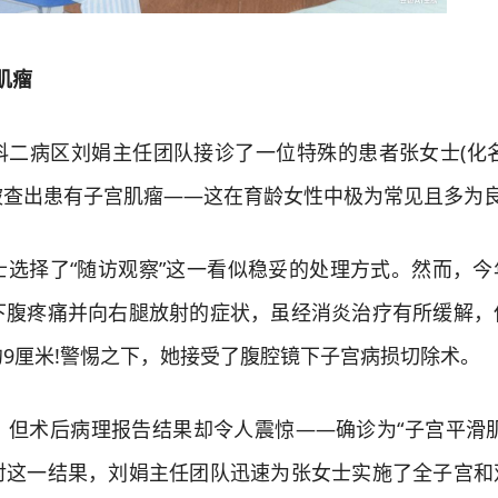
肌瘤
病区刘娟主任团队接诊了一位特殊的患者张女士(化名
被查出患有子宫肌瘤——这在育龄女性中极为常见且多为
择了“随访观察”这一看似稳妥的处理方式。然而，今
下腹疼痛并向右腿放射的症状，虽经消炎治疗有所缓解，
9厘米!警惕之下，她接受了腹腔镜下子宫病损切除术。
术后病理报告结果却令人震惊——确诊为“子宫平滑肌
对这一结果，刘娟主任团队迅速为张女士实施了全子宫和