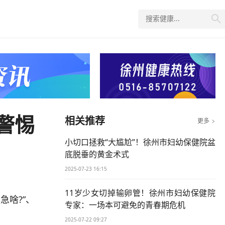

警惕
相关推荐
更多

小切口拯救“大尴尬”！徐州市妇幼保健院盆
底脱垂的黄金术式
2025-07-23 16:15
11岁少女切掉输卵管！徐州市妇幼保健院
急啥?”、
专家：一场本可避免的青春期危机
2025-07-22 09:27