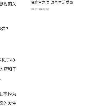
决难言之隐 改善生活质量
忽视的关
徐州妇科疾病诊疗
”!
见于40-
肉瘤和子
。
生率约为
瘤的发生