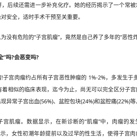
好，后续还需进一步补充化疗。她的经历揭示了一个常被
绝对安全，适时手术干预至关重要。
有危险的“子宫肌瘤”，竟然是自己养了多年的“恶性炸弹
”吗?会恶变吗?
!子宫肉瘤约占所有子宫恶性肿瘤的 1%-2%，多发生于多
瘤有着相似的临床表现，迄今为止，尚无可以完全区分子宫
常子宫出血(56%)、盆腔包块(24%)和盆腔痛(22%)等
宫肌瘤。数据显示，在新诊断的“肌瘤”中，肉瘤的发
究提示，女性初潮年龄提前以及过早的性生活，使得子宫肉