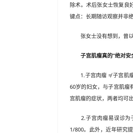
除术。术后张女士恢复良
键点：长期随访观察并非
张女士没有想到，曾以为没
子宫肌瘤真的“绝对安全
1.子宫肉瘤 ≠ 子宫肌瘤
60岁的妇女，与子宫肌
宫肌瘤的症状，两者均可出现异
2.子宫肉瘤易误诊为子
1/800。此外，近年研