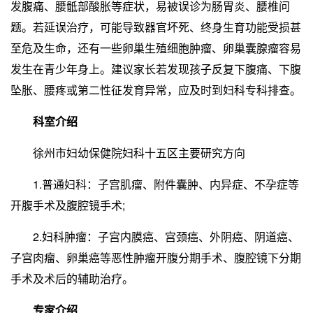
发腹痛、腰骶部酸胀等症状，易被误诊为肠胃炎、腰椎问
题。若延误治疗，可能导致器官坏死、终身生育功能受损甚
至危及生命，还有一些卵巢生殖细胞肿瘤、卵巢囊腺瘤容易
发生在青少年身上。建议家长若发现孩子反复下腹痛、下腹
坠胀、腰疼或第二性征发育异常，应及时到妇科专科排查。
科室介绍
徐州市妇幼保健院妇科十五区主要研究方向
1.普通妇科：子宫肌瘤、附件囊肿、内异症、不孕症等
开腹手术及腹腔镜手术;
2.妇科肿瘤：子宫内膜癌、宫颈癌、外阴癌、阴道癌、
子宫肉瘤、卵巢癌等恶性肿瘤开腹分期手术、腹腔镜下分期
手术及术后的辅助治疗。
专家介绍