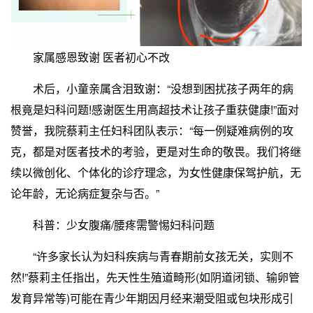
家属感恩致谢 医者初心不改
术后，小童亲属含泪致谢：“没想到困扰孩子两年的病
根竟是妇科问题!感谢医生用高超技术让孩子重获健康!”面对
赞誉，我院蔡莉主任妇科团队表示：“每一例疑难病例的攻
克，都是对医者技术的考验，更是对生命的敬畏。我们将继
续以微创化、个体化的诊疗理念，为女性健康保驾护航，无
论年龄，无论病症复杂与否。”
科普：少女腹痛/腰疼需警惕妇科问题
“许多家长认为妇科疾病与青春期前女孩无关，实则不
然!”蔡莉主任指出，先天性生殖道畸形(如阴道闭锁、输卵管
发育异常等)可能在青少年期因月经来潮受阻或包块形成引