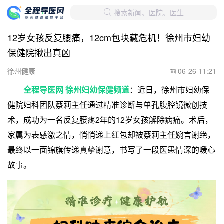
搜索新闻、医院、医生

12岁女孩反复腰痛，12cm包块藏危机！徐州市妇幼
保健院揪出真凶
徐州健康
06-26 11:21

全程导医网 徐州妇幼保健频道
：近日，徐州市妇幼保
健院妇科团队蔡莉主任通过精准诊断与单孔腹腔镜微创技
术，成功为一名反复腰疼2年的12岁女孩解除病痛。术后，
家属为表感激之情，悄悄递上红包却被蔡莉主任婉言谢绝，
最终以一面锦旗传递真挚谢意，书写了一段医患情深的暖心
故事。