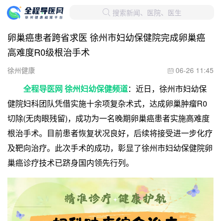
搜索新闻、医院、医生

卵巢癌患者跨省求医 徐州市妇幼保健院完成卵巢癌
高难度R0级根治手术
徐州健康
06-26 11:45

全程导医网 徐州妇幼保健频道
：近日，徐州市妇幼保
健院妇科团队凭借实施十余项复杂术式，达成卵巢肿瘤R0
切除(无肉眼残留)，成功为一名晚期卵巢癌患者实施高难度
根治手术。目前患者恢复状况良好，后续将接受进一步化疗
及靶向治疗。此次手术的成功，彰显了徐州市妇幼保健院卵
巢癌诊疗技术已跻身国内领先行列。