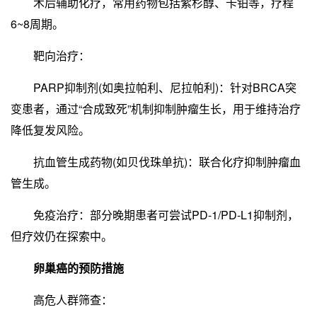
术后辅助化疗，常用药物包括紫杉醇、卡铂等，疗程
6~8周期。
靶向治疗：
PARP抑制剂(如奥拉帕利、尼拉帕利)：针对BRCA突
变患者，通过“合成致死”机制抑制肿瘤生长，用于维持治疗
降低复发风险。
抗血管生成药物(如贝伐珠单抗)：联合化疗抑制肿瘤血
管生成。
免疫治疗：部分晚期患者可尝试PD-1/PD-L1抑制剂，
但疗效仍在探索中。
卵巢癌的预防措施
高危人群筛查：