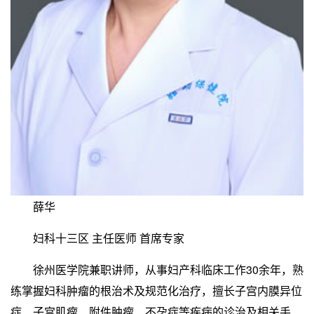
薛华
妇科十三区 主任医师 首席专家
徐州医学院兼职讲师，从事妇产科临床工作30余年，熟
练掌握妇科肿瘤的根治术及规范化治疗，擅长子宫内膜异位
症、子宫肌瘤、附件肿瘤、不孕症等疾病的诊治及相关手