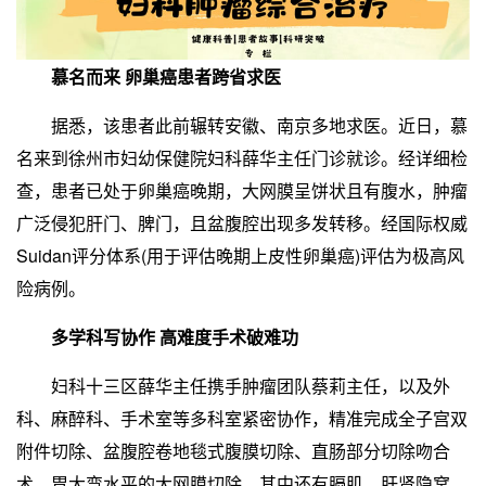
慕名而来 卵巢癌患者跨省求医
据悉，该患者此前辗转安徽、南京多地求医。近日，慕
名来到徐州市妇幼保健院妇科薛华主任门诊就诊。经详细检
查，患者已处于卵巢癌晚期，大网膜呈饼状且有腹水，肿瘤
广泛侵犯肝门、脾门，且盆腹腔出现多发转移。经国际权威
Suidan评分体系(用于评估晚期上皮性卵巢癌)评估为极高风
险病例。
多学科写协作 高难度手术破难功
妇科十三区薛华主任携手肿瘤团队蔡莉主任，以及外
科、麻醉科、手术室等多科室紧密协作，精准完成全子宫双
附件切除、盆腹腔卷地毯式腹膜切除、直肠部分切除吻合
术、胃大弯水平的大网膜切除，其中还有膈肌、肝肾隐窝、