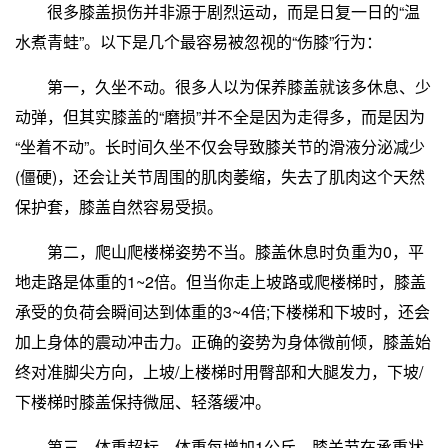
很多膝盖损伤并非源于剧烈运动，而是日复一日的“温
水煮青蛙”。以下是几个最容易被忽视的“伤膝”行为：
第一，久坐不动。很多人以为保养膝盖就该多休息、少
动弹，但其实膝盖的“磨损”并不全是因为走得多，而是因为
“坐着不动”。长时间久坐不仅会导致膝关节的滑液分泌减少
(僵硬)，还会让关节周围的肌肉萎缩，失去了肌肉这个天然
保护套，膝盖自然容易受损。
第二，爬山爬楼梯姿势不当。膝盖休息时负重为0，平
地走路是体重的1~2倍。但当你走上坡路或爬楼梯时，膝盖
承受的负荷会瞬间达到体重的3~4倍;下楼梯和下坡时，还会
加上身体的震动冲击力。正确的姿势为身体微前倾，膝盖始
终对准脚尖方向，上坡/上楼梯时用臀部和大腿发力，下坡/
下楼梯时膝盖保持微屈、轻落缓冲。
第三，体重超标。体重每增加1公斤，膝关节在承重状