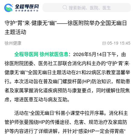
搜索新闻、医院、医生

守护“胃”来·健康无“幽”——徐医附院举办全国无幽日
主题活动
徐州健康
05-19 15:45

全程导医网 徐州就医信息
：2026年5月14日下午，由
徐医附院团委、医务社工部联合消化内科主办的“守护‘胃’来·
健康无‘幽’”全国无幽日主题活动在21和22病区示教室温馨举
行。本次活动旨在普及幽门螺旋杆菌(HP)防治知识，帮助患
者及家属掌握消化道疾病预防与康复要点，同时缓解住院焦
虑，增进医患互动与病友互助。
活动在“全国无幽日”科普小课堂中拉开序幕。消化科主
管护师张曼围绕HP的传播途径、危害、规范治疗及家庭防
护等内容进行了详细讲解，并针对“感染HP一定会得胃癌”