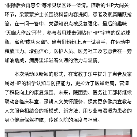
“根除后会再感染”等常见误区逐一澄清。随后的“HP大闯关”
环节，梁蒙蒙护士长围绕科普内容提问，患者及家属踊跃抢
答，在一问一答中，关键知识点被反复强化。最后的趣味
“灭幽大作战”环节，参与者用球击倒贴有“HP”字样的保龄球
瓶，寓意“成功灭幽”。患者们纷纷上场一试身手，在运动中
释放压力、增强信心。医护人员、医务社工及志愿者在一旁
加油助威，病房里洋溢着久违的活力与温情。
本次活动以新颖的形式，在寓教于乐中提升了患者及家
属对HP的科学认知与防控能力，更拉近了医患距离，营造
了积极向上的康复氛围。未来，院团委、医务社工部将继续
联动各临床科室，深耕人文关怀服务，探索更多健康宣教与
人文服务相结合的新模式、新方法，用专业与温暖为患者的
身心健康保驾护航，传递医院的温度与担当。