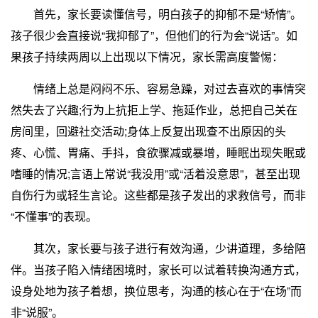
首先，家长要读懂信号，明白孩子的抑郁不是“矫情”。
孩子很少会直接说“我抑郁了”，但他们的行为会“说话”。如
果孩子持续两周以上出现以下情况，家长需高度警惕：
情绪上总是闷闷不乐、容易急躁，对过去喜欢的事情突
然失去了兴趣;行为上抗拒上学、拖延作业，总把自己关在
房间里，回避社交活动;身体上反复出现查不出原因的头
疼、心慌、胃痛、手抖，食欲骤减或暴增，睡眠出现失眠或
嗜睡的情况;言语上常说“我没用”或“活着没意思”，甚至出现
自伤行为或轻生言论。这些都是孩子发出的求救信号，而非
“不懂事”的表现。
其次，家长要与孩子进行有效沟通，少讲道理，多给陪
伴。当孩子陷入情绪困境时，家长可以试着转换沟通方式，
设身处地为孩子着想，换位思考，沟通的核心在于“在场”而
非“说服”。