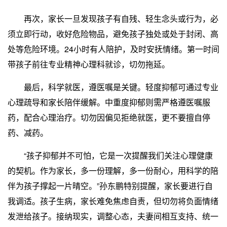
再次，家长一旦发现孩子有自残、轻生念头或行为，必
须立即行动，收好危险物品，避免孩子独处或处于封闭、高
处等危险环境。24小时有人陪护，及时安抚情绪。第一时间
带孩子前往专业精神心理科就诊，切勿拖延。
最后，科学就医，遵医嘱是关键。轻度抑郁可通过专业
心理疏导和家长陪伴缓解。中重度抑郁则需严格遵医嘱服
药，配合心理治疗。切勿因偏见拒绝就医，更不要擅自停
药、减药。
“孩子抑郁并不可怕，它是一次提醒我们关注心理健康
的契机。作为家长，多一份理解，多一份耐心，用科学的陪
伴为孩子撑起一片晴空。”孙东鹏特别提醒，家长要进行自
我调适。孩子生病，家长难免焦虑自责，但切勿将负面情绪
发泄给孩子。接纳现实，调整心态，夫妻间相互支持、统一