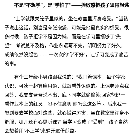
不是“不想学”，是“学怕了”——挫败感把孩子逼得想逃
“上学就跟关笼子里似的，坐在教室里浑身难受。” 当孩
子说出这话，别当是夸张抱怨，可能是他最真实的感受。很
多时候，孩子拒学不是因为懒，而是在学习里攒够了“失
望”：考试总不及格，作业永远写不完，明明努力了好久，
成绩依然没起色…… 一次次的“学不好”，让学习变成了痛苦
的事。
有个三年级小男孩跟我说的：“我盯着课本，每个字都
认识，可凑一起算应用题，就跟看外语似的。上课老师点我
回答，我支支吾吾说不出，底下同学就偷偷笑;回家爸妈一
看作业本上的红叉，忍不住念叨‘你怎么这么笨’。后来我一
想到要去学校面对这些，就心慌得厉害，坐在教室里浑身不
舒服，哪儿还有心思听课?” 当学习变成了“受刑”，孩子自然
会想着用“不上学”来躲开这份煎熬。