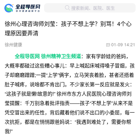
搜索新闻、医院、医生

徐州心理咨询师刘莹：孩子不想上学？别骂！4个心
理原因要弄清
徐州健康
01-09 14:21

全程导医网 徐州精神卫生频道
：家有学龄娃的爸妈，
大概率都碰过这些糟心事儿：早上喊起床喊得嗓子冒烟，孩
子却磨磨蹭蹭;一提“上学”俩字，立马哭丧着脸，甚者还捂着
肚子喊疼，说啥都不肯出门。不少家长第一反应就是发火：
“这孩子就是懒!故意的!” 徐州市东方人民医院心理咨询师刘
莹提醒：千万别急着批评指责——孩子“不想上学”从来不是
凭空冒出来的任性，背后藏着他们说不出口的小委屈，每一
次抗拒，都是在悄悄跟爸妈说：“我遇到难处了，需要你帮
我!”