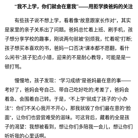
“我不上学，你们就会在意我”——用拒学换爸妈的关注
有些孩子说不想上学，看着像“故意跟家长作对”，其实
是家里的亲子关系出了问题。爸妈总忙着上班、刷手机，孩
子想分享学校的趣事，刚说两句就被“别烦我，忙着呢”打断;
孩子想买本喜欢的书，爸妈一口否决“课本都不愿翻，看什
么闲书”;孩子犯点小错，迎来的不是耐心教导，可能是是一
顿打骂。
慢慢地，孩子发现：“学习成绩”是爸妈最在意的事——
考好了，爸妈会夸自己、带自己吃好吃的;考差了，爸妈会
着急、会围着自己转。于是，“不上学”就成了孩子的“小办
法”：你们不关心我开不开心，那我就毁了你们最在意的“脸
面”，让你们也尝尝难受的滋味。可这背后，藏着的全是孩
子的渴望：我想被看到，想让你们多陪我一会儿，想让你们
听听我的心里话啊。