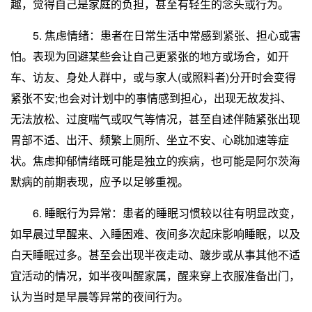
趣，觉得自己是家庭的负担，甚至有轻生的念头或行为。
5. 焦虑情绪：患者在日常生活中常感到紧张、担心或害
怕。表现为回避某些会让自己更紧张的地方或场合，如开
车、访友、身处人群中，或与家人(或照料者)分开时会变得
紧张不安;也会对计划中的事情感到担心，出现无故发抖、
无法放松、过度喘气或叹气等情况，甚至自述伴随紧张出现
胃部不适、出汗、频繁上厕所、坐立不安、心跳加速等症
状。焦虑抑郁情绪既可能是独立的疾病，也可能是阿尔茨海
默病的前期表现，应予以足够重视。
6. 睡眠行为异常：患者的睡眠习惯较以往有明显改变，
如早晨过早醒来、入睡困难、夜间多次起床影响睡眠，以及
白天睡眠过多。甚至会出现半夜走动、踱步或从事其他不适
宜活动的情况，如半夜叫醒家属，醒来穿上衣服准备出门，
认为当时是早晨等异常的夜间行为。