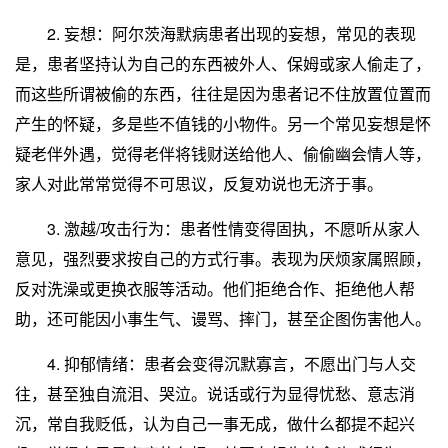
2. 妄想：阿尔茨海默病患者出现的妄想，常见的表现
是，患者坚持认为自己的东西被外人、保姆或家人偷走了，
而这些所谓被偷的东西，往往是因为患者记不住放置位置而
产生的怀疑，多是些不值钱的小物件。另一个常见妄想是怀
疑老伴外遇，觉得老伴将钱财送给他人、偷偷幽会情人等，
家人对此常常觉得不可思议，反复劝说也无济于事。
3. 激越/攻击行为：患者性情变得固执，不愿听从家人
意见，强烈要求按自己的方式行事。表现为厌烦家属照顾，
反对洗澡或更换衣服等活动。他们拒绝合作、拒绝他人帮
助，还可能因小事生气、谩骂、摔门，甚至企图伤害他人。
4. 抑郁情绪：患者会变得沉默寡言，不愿出门与人交
往，甚至独自流泪、哭泣。说话或行为显得忧愁、意志消
沉，常自我贬低，认为自己一事无成，做什么都提不起兴