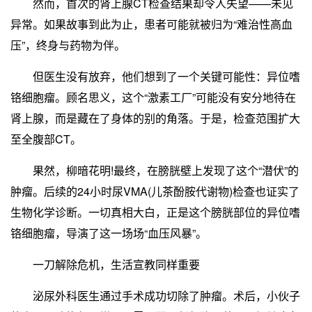
然而，首次的肾上腺CT检查结果却令人失望——未见
异常。如果故事到此为止，患者可能就被归为“难治性高血
压”，终身与药物为伴。
但医生没有放弃，他们想到了一个关键可能性：异位嗜
铬细胞瘤。顾名思义，这个“激素工厂”可能没有安分地待在
肾上腺，而是藏在了身体的别的角落。于是，检查范围扩大
至全腹部CT。
果然，柳暗花明!最终，在膀胱壁上发现了这个“潜伏”的
肿瘤。后续的24小时尿VMA(儿茶酚胺代谢物)检查也证实了
生物化学诊断。一切真相大白，正是这个膀胱部位的异位嗜
铬细胞瘤，导演了这一场场“血压风暴”。
一刀解除危机，生活宣教同样重要
泌尿外科医生通过手术成功切除了肿瘤。术后，小伙子