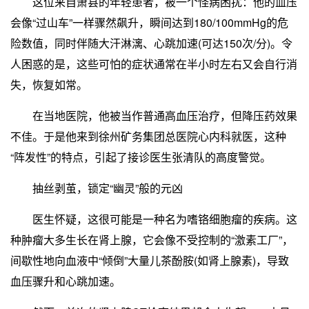
这位来自萧县的年轻患者，被一个怪病困扰：他的血压
会像“过山车”一样骤然飙升，瞬间达到180/100mmHg的危
险数值，同时伴随大汗淋漓、心跳加速(可达150次/分)。令
人困惑的是，这些可怕的症状通常在半小时左右又会自行消
失，恢复如常。
在当地医院，他被当作普通高血压治疗，但降压药效果
不佳。于是他来到徐州矿务集团总医院心内科就医，这种
“阵发性”的特点，引起了接诊医生张清队的高度警觉。
抽丝剥茧，锁定“幽灵”般的元凶
医生怀疑，这很可能是一种名为嗜铬细胞瘤的疾病。这
种肿瘤大多生长在肾上腺，它会像不受控制的“激素工厂”，
间歇性地向血液中“倾倒”大量儿茶酚胺(如肾上腺素)，导致
血压骤升和心跳加速。