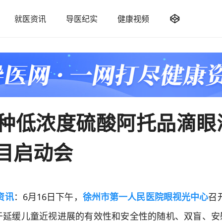

就医资讯
导医纪实
健康视频
种低浓度硫酸阿托品滴眼
目启动会
资讯
：6月16日下午，
徐州市第一人民医院眼视光中心
召
于延缓儿童近视进展的有效性和安全性的随机、双盲、安