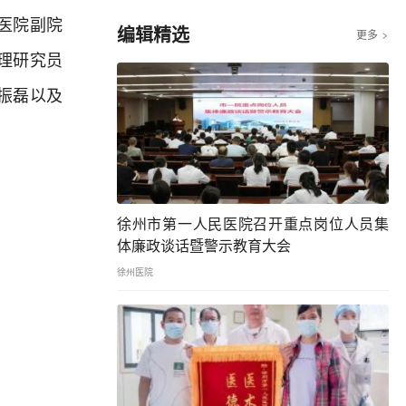
民医院副院
编辑精选
更多

理研究员
振磊以及
徐州市第一人民医院召开重点岗位人员集
体廉政谈话暨警示教育大会
徐州医院