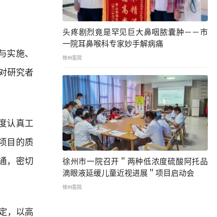
头疼剧烈竟是罕见巨大鼻咽脓囊肿－－市
一院耳鼻喉科专家妙手解病痛
与实施、
徐州医院
对研究者
度认真工
项目的质
通，密切
徐州市一院召开＂两种低浓度硫酸阿托品
滴眼液延缓儿童近视进展＂项目启动会
徐州医院
定，以高