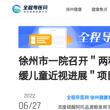
徐州健康
健康焦点
徐州市一院召开＂两
缓儿童近视进展＂项
2022
全程导医网 徐州健康
06/27
浓度硫酸阿托品滴眼液用