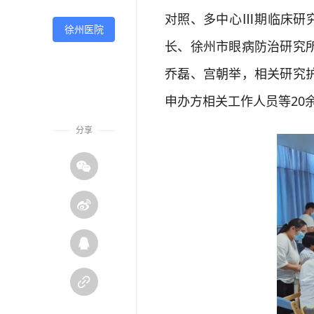
对照、多中心Ⅲ期临床研究
徐州医院
长、徐州市眼病防治研究
乔磊、宫朝举，相关研究
申办方相关工作人员等20
分享



