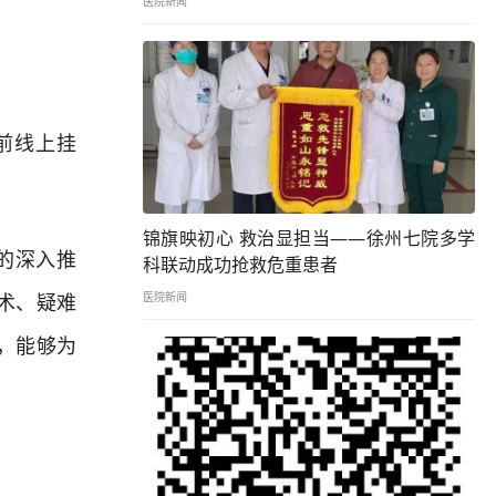
医院新闻
前线上挂
锦旗映初心 救治显担当——徐州七院多学
的深入推
科联动成功抢救危重患者
术、疑难
医院新闻
，能够为