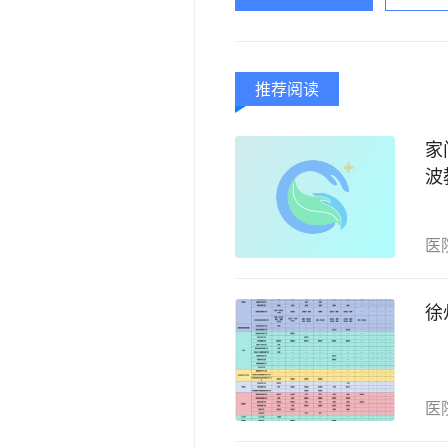
推荐阅读
家
波
医
徐
医