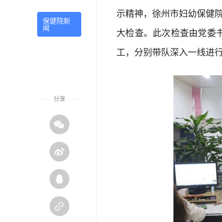
示精神，徐州市妇幼保健院于
保健院新
闻
大检查。此次检查由党委
工，分别带队深入一线进
分享



