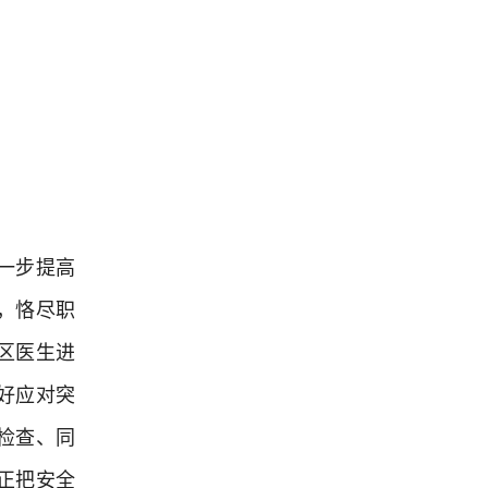
一步提高
，恪尽职
区医生进
好应对突
检查、同
真正把安全