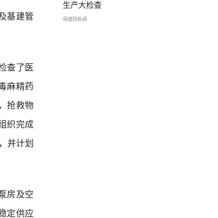
生产大检查
及基建管
保健院新闻
检查了医
毒麻精药
，抢救物
组织完成
，并计划
泵房及空
稳定供应