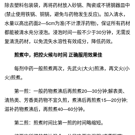
除去塑料包装袋，再将药材放入砂锅、陶瓷或不锈钢器皿中
(禁止使用铁锅、铜锅，避免与药物发生反应)。加入清水，
水量以高出药面2—5cm为准(不计漂浮药物)，保证所有药材
都能被清水充分浸泡。浸泡时间一般不少于30分钟，无需反
复清洗药材，以免流失水溶性有效成分，降低药效。
煎煮中，
把控火候与时间 正确服用效果佳
每剂中药一般煎煮两次，先武火(大火)煎沸，再文火(小
火)煎煮。
第一煎：一般药物煮沸后再煎煮20—30分钟;解表类、
清热类、芳香类药物不宜久煎，煮沸后再煎煮15—20分钟;
滋补药物煮沸后，再煎煮40—60分钟。
第二煎：煎煮时间比第一煎的时间略缩短。