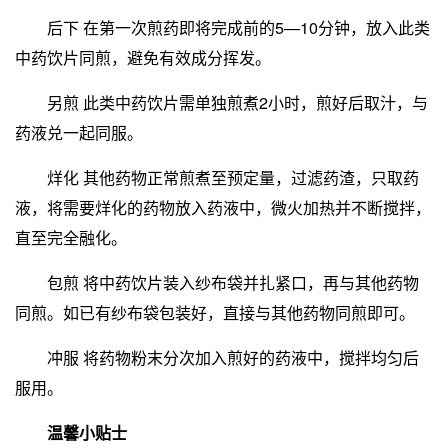
后下 在第一次煎药即将完成前的5—10分钟，放入此类
中药饮片同煎，避免有效成分挥发。
另煎 此类中药饮片需单独煎煮2小时，煎好后取汁，与
药液兑一起同服。
烊化 其他药物正常煎煮至预定量，过滤药渣，只取药
液，将需要烊化的药物放入药液中，微火加热并不断搅拌，
直至完全融化。
包煎 将中药饮片装入纱布袋并扎紧口，再与其他药物
同煎。如已有纱布袋包装好，直接与其他药物同煎即可。
冲服 将药物粉末分次加入煎好的药液中，搅拌均匀后
服用。
温馨小贴士