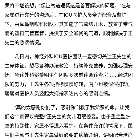
果将不堪设想，“保证气道通畅这是首要解决的问题。”在与
家属进行充分的沟通后，在ICU医护人员全力配合及监护
下，由耳鼻咽喉科团队为其实施了气管切开术，放置了带气
囊的塑料气管套管，提供了安全通畅的气道，顺利解决了王
先生的憋喘情况。
几日内，神经外科ICU医护团队一直密切关注王先生的
生命体征，想尽各种办法救治，持续补充营养，加强心理安
抚，急诊外科姚爱明主任团队多次前往会诊查房……经过团
队的努力，王先生各项指标慢慢好转，内心也被深深打动，
屡屡对医护人员竖起大拇指表达内心的感谢之情。
“真的太感谢你们了，感谢你们救了我父亲的命，让我
们这个家得以完整!”王先生的女儿泪眼婆娑。由于重症监护
室的特殊性，家属不得进入看护。在条件允许的情况下，医
生们主动与王先生家属做好必要的病情介绍，讲明配合治疗