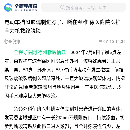
搜索新闻、医院、医生

电动车挡风玻璃刺进脖子、断在颈椎 徐医附院医护
全力抢救终脱险
徐州健康
07-15 14:38

全程导医网 徐州就医信息
：2021年7月8日早晨5点左
右，由救护车送至徐医附院急诊外科一位特殊患者：王某
某，男，50岁，邳州人，5小时前骑电动车发生碰撞，前挡
风玻璃破裂后刺入颈部深处，一巨大玻璃块残留体内，情况
非常危急!患者辗转邳州当地及徐州另一三甲医院就诊，均
因手术难度极大未能收治。
急诊外科值班医师姚君伟立刻对患者进行详细的查体，
发现患者喉部正中有一长约2cm不规则伤口，持续渗血，初
步判断玻璃系从此伤口进入颈部，且合并弥漫性气颅，左