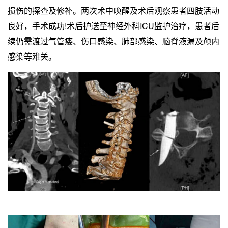
损伤的探查及修补。两次术中唤醒及术后观察患者四肢活动
良好，手术成功!术后护送至神经外科ICU监护治疗，患者后
续仍需渡过气管瘘、伤口感染、肺部感染、脑脊液漏及颅内
感染等难关。