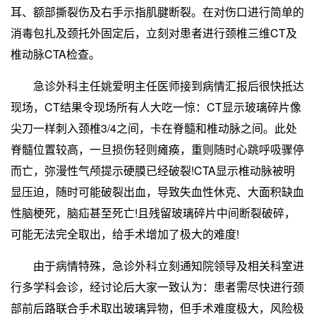
耳、额部撕裂伤及右手示指肌腱断裂。在对伤口进行简单的
消毒包扎及颈托外固定后，立刻对患者进行颈椎三维CT及
椎动脉CTA检查。
急诊外科主任姚爱明主任医师接到病情汇报后很快抵达
现场，CT结果令现场所有人大吃一惊：CT显示玻璃碎片像
尖刀一样刺入颈椎3/4之间，卡在脊髓和椎动脉之间。此处
脊髓位置较高，一旦损伤轻则瘫痪，重则随时心跳呼吸骤停
而亡，弥漫性气颅提示硬膜已经破裂!CTA显示椎动脉被明
显压迫，随时可能破裂出血，导致失血性休克、大面积缺血
性脑梗死，脑疝甚至死亡!且残留玻璃碎片中间断裂破碎，
可能无法完全取出，给手术增加了极大的难度!
由于病情特殊，急诊外科立刻通知院领导及相关科室进
行多学科会诊，经讨论后大家一致认为：患者需尽快进行颈
部前后路联合手术取出玻璃异物，但手术难度极大，风险极