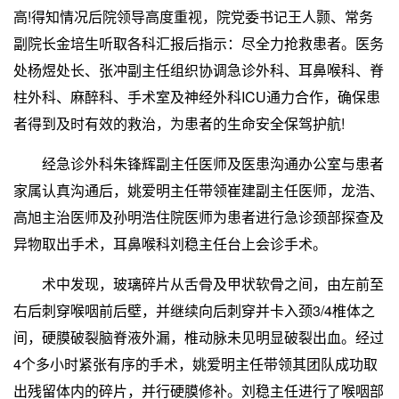
高!得知情况后院领导高度重视，院党委书记王人颢、常务
副院长金培生听取各科汇报后指示：尽全力抢救患者。医务
处杨煜处长、张冲副主任组织协调急诊外科、耳鼻喉科、脊
柱外科、麻醉科、手术室及神经外科ICU通力合作，确保患
者得到及时有效的救治，为患者的生命安全保驾护航!
经急诊外科朱锋辉副主任医师及医患沟通办公室与患者
家属认真沟通后，姚爱明主任带领崔建副主任医师，龙浩、
高旭主治医师及孙明浩住院医师为患者进行急诊颈部探查及
异物取出手术，耳鼻喉科刘稳主任台上会诊手术。
术中发现，玻璃碎片从舌骨及甲状软骨之间，由左前至
右后刺穿喉咽前后壁，并继续向后刺穿并卡入颈3/4椎体之
间，硬膜破裂脑脊液外漏，椎动脉未见明显破裂出血。经过
4个多小时紧张有序的手术，姚爱明主任带领其团队成功取
出残留体内的碎片，并行硬膜修补。刘稳主任进行了喉咽部