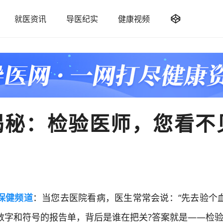

就医资讯
导医纪实
健康视频
揭秘：检验医师，您看不
保健频道
：当您去医院看病，医生常常会说：“先去验个血
数字和符号的报告单，背后是谁在把关?答案就是——检