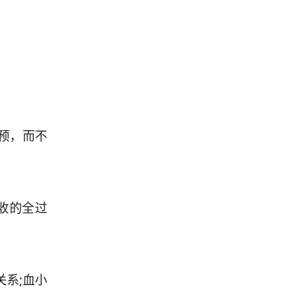
预，而不
收的全过
系;血小