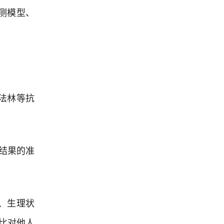
测模型、
法林等抗
响结果的准
、生理状
比对他人