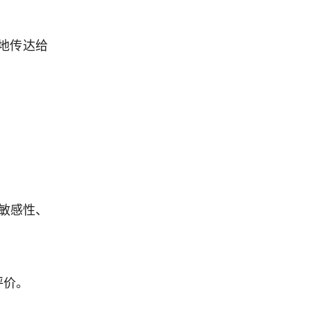
地传达给
敏感性、
评价。