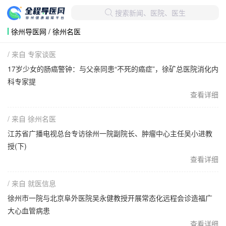
搜索新闻、医院、医生

徐州导医网 / 徐州名医
/ 来自 专家谈医
17岁少女的肠癌警钟：与父亲同患“不死的癌症”，徐矿总医院消化内
科专家提
查看详细
/ 来自 徐州名医
江苏省广播电视总台专访徐州一院副院长、肿瘤中心主任吴小进教
授(下)
查看详细
/ 来自 就医信息
徐州市一院与北京阜外医院吴永健教授开展常态化远程会诊造福广
大心血管病患
查看详细