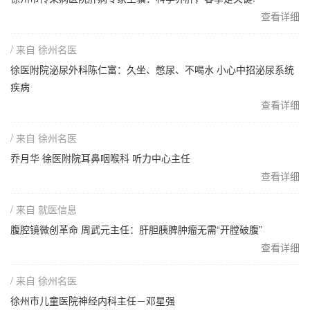
查看详细
/ 来自 徐州名医
徐医附院泌尿外科陈仁富：久坐、憋尿、不喝水 小心中招泌尿系统
疾病
查看详细
/ 来自 徐州名医
乔月华 徐医附院耳鼻咽喉科 听力中心主任
查看详细
/ 来自 就医信息
腹腔镜微创革命 周武元主任：肝胆胰脾肿瘤无需“开膛破腹”
查看详细
/ 来自 徐州名医
徐州市儿童医院神经内科主任－邓星强