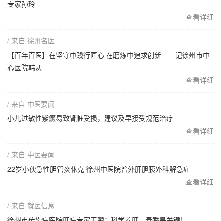
专家孙玲
查看详细
/ 来自 徐州名医
【百年百医】在坚守中践行匠心 在磨炼中追求创新——记徐州市中
心医院韩从
查看详细
/ 来自 中医要闻
小儿过敏性紫癜易致肾脏受损，建议及早接受规范治疗
查看详细
/ 来自 中医要闻
22岁小伙急性胆管炎休克 徐州中医院普外肝胆胰外科解急症
查看详细
/ 来自 就医信息
徐州市传染病医院肝病专家王骥：科学养肝，春季是关键!