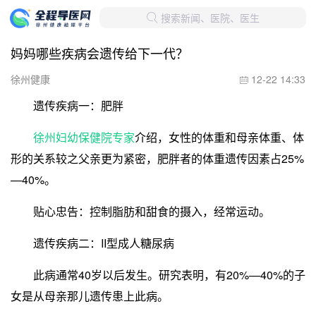
搜索新闻、医院、医生

妈妈哪些疾病会遗传给下一代？
徐州健康
12-22 14:33

遗传疾病一：肥胖
徐州妇幼保健院专家
介绍，女性的体重和母亲体重、体
形的关系较之父亲更为紧密，肥胖者的体重遗传因素占25%
—40%。
贴心忠告：控制脂肪和甜食的摄入，经常运动。
遗传疾病二：II型成人糖尿病
此病通常40岁以后发生。研究表明，有20%—40%的子
女是从母亲那儿遗传患上此病。