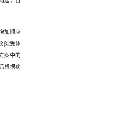
问题，目
增加顺应
β2受体
方案中的
后根据病