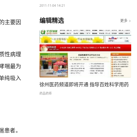
2011-11-04 14:21
编辑精选
更多
的主要因

质性病理
哮喘最为
单纯吸入
徐州医药频道即将开通 指导百姓科学用药
药品药师
喘患者。