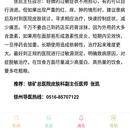
张凯主任提示：轻微的过敏症状不用担心，有的可以自
行消退。但如果出现严重的红、痒、肿的情形时，建议患病
后及时到医院皮肤就诊，寻求相应治疗，快速控制症状，减
少痛苦。千万不要自己到药店买药膏涂抹，因为外用药大多
含激素，如果用在面部易形成激素性皮炎，短期内见效快，
一旦停药会加重，长期使用造成依赖性，治疗起来难度更
大。最好到正规的医院进行过敏源测定，明确致病原因，对
症脱敏治疗。在饮食方面尽量减少高蛋白、高热量的饮食，
要多吃粗粮。
推荐：徐矿总医院皮肤科副主任医师 张凯
徐州导医热线：0516-85707122




新闻
访谈
通告
导航