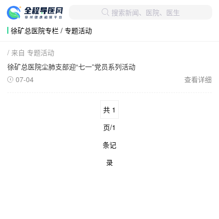
搜索新闻、医院、医生

徐矿总医院专栏 / 专题活动
/ 来自 专题活动
徐矿总医院尘肺支部迎“七一”党员系列活动
07-04
查看详细

共 1
页/1
条记
录