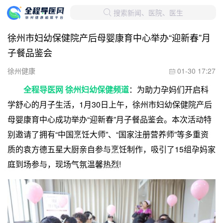
搜索新闻、医院、医生

徐州市妇幼保健院产后母婴康育中心举办“迎新春”月
子餐品鉴会
徐州健康
01-30 17:27

全程导医网 徐州妇幼保健频道
：为助力孕妈们开启科
学舒心的月子生活，1月30日上午，徐州市妇幼保健院产后
母婴康育中心成功举办“迎新春”月子餐品鉴会。本次活动特
别邀请了拥有“中国烹饪大师”、“国家注册营养师”等多重资
质的袁方德五星大厨亲自参与烹饪制作，吸引了15组孕妈家
庭到场参与，现场气氛温馨热烈!