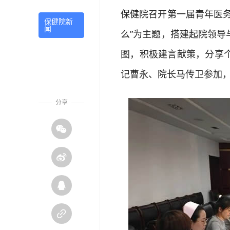
保健院召开第一届青年医
保健院新
闻
么”为主题，搭建起院领
图，积极建言献策，分享
记曹永、院长马传卫参加
分享



