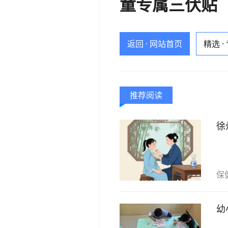
童专属三伏贴
返回 · 网站首页
精选 ·
推荐阅读
徐
保
幼