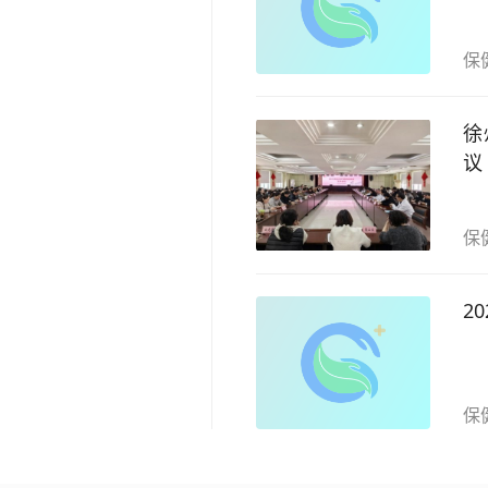
保
徐
议
保
2
保