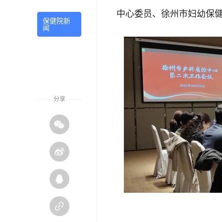
中心委员、徐州市妇幼保
保健院新
闻
分享



