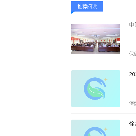
推荐阅读
中
保
2
保
徐