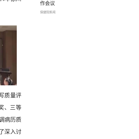
作会议
保健院新闻
写质量评
奖、三等
调病历质
了深入讨