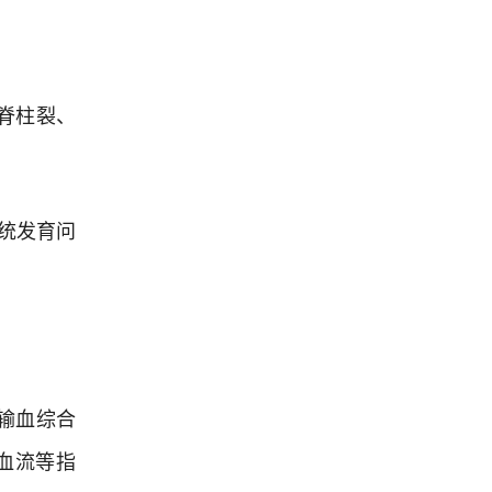
脊柱裂、
统发育问
输血综合
血流等指