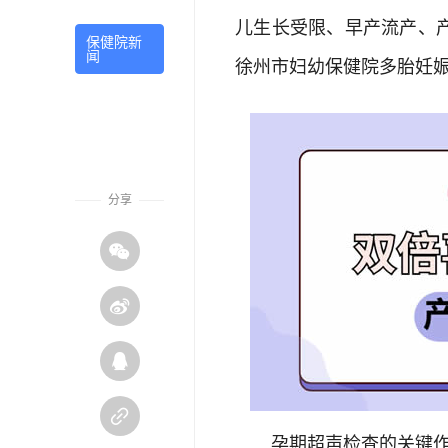
儿生长受限、早产流产、
保健院新
闻
徐州市妇幼保健院多胎妊娠
分享




孕期超声检查的关键作