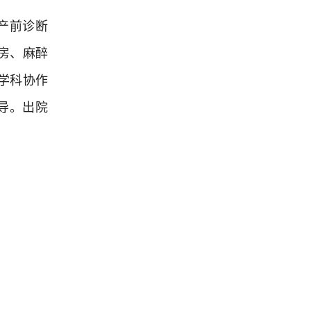
产前诊断
房、麻醉
学科协作
导。出院