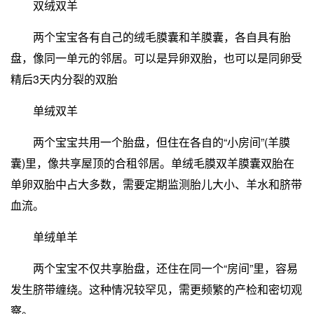
双绒双羊
两个宝宝各有自己的绒毛膜囊和羊膜囊，各自具有胎
盘，像同一单元的邻居。可以是异卵双胎，也可以是同卵受
精后3天内分裂的双胎
单绒双羊
两个宝宝共用一个胎盘，但住在各自的“小房间”(羊膜
囊)里，像共享屋顶的合租邻居。单绒毛膜双羊膜囊双胎在
单卵双胎中占大多数，需要定期监测胎儿大小、羊水和脐带
血流。
单绒单羊
两个宝宝不仅共享胎盘，还住在同一个“房间”里，容易
发生脐带缠绕。这种情况较罕见，需更频繁的产检和密切观
察。