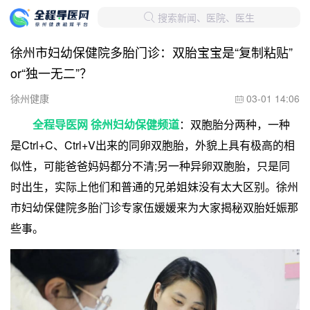
搜索新闻、医院、医生

徐州市妇幼保健院多胎门诊：双胎宝宝是“复制粘贴”
or“独一无二”？
徐州健康
03-01 14:06

全程导医网 徐州妇幼保健频道
：双胞胎分两种，一种
是Ctrl+C、Ctrl+V出来的同卵双胞胎，外貌上具有极高的相
似性，可能爸爸妈妈都分不清;另一种异卵双胞胎，只是同
时出生，实际上他们和普通的兄弟姐妹没有太大区别。徐州
市妇幼保健院多胎门诊专家伍媛媛来为大家揭秘双胎妊娠那
些事。