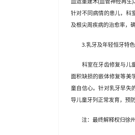
血运重建术(血管神经再生
针对不同病情的患儿，科
及根尖周疾病的治愈率，
3.乳牙及年轻恒牙特色
科室在牙齿修复与儿童早
面积缺损的嵌体修复等美
童自信心。针对乳牙早失
导儿童牙列正常发育，预
注：最终解释权归徐州