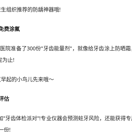
组织推荐的防龋神器哦!
免费涂氟
医院准备了300份"牙齿能量剂"，就像给牙齿涂上防晒
为止!
早起的小鸟儿先来哦～
评估
"牙齿体检派对"!专业仪器会预测蛀牙风险，还能获得专
一份!