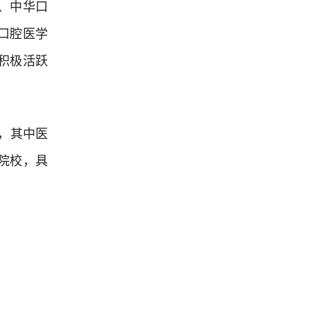
、中华口
口腔医学
积极活跃
，其中医
名院校，具