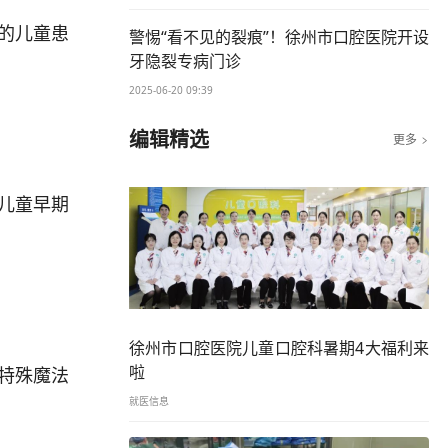
诊的儿童患
警惕“看不见的裂痕”！徐州市口腔医院开设
牙隐裂专病门诊
2025-06-20 09:39
编辑精选
更多

儿童早期
徐州市口腔医院儿童口腔科暑期4大福利来
啦
用特殊魔法
就医信息