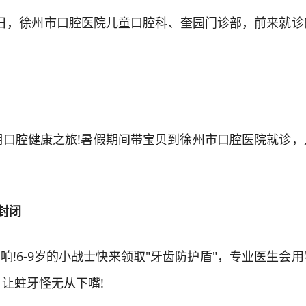
20日，徐州市口腔医院儿童口腔科、奎园门诊部，前来就
腔健康之旅!暑假期间带宝贝到徐州市口腔医院就诊，
封闭
!6-9岁的小战士快来领取"牙齿防护盾"，专业医生会
让蛀牙怪无从下嘴!