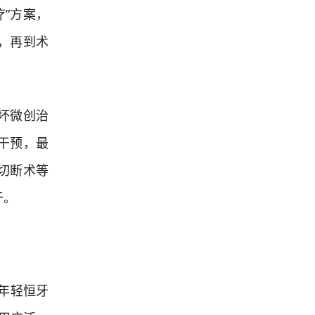
”方案，
，再到术
坏微创治
干预，最
切断术等
牙。
年轻恒牙