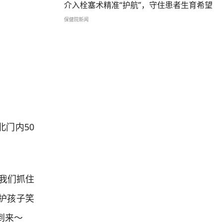
介入栓塞术精准“护航”，守住患者生育希望
保健院新闻
门内50
我们抓住
护孩子笑
到来～