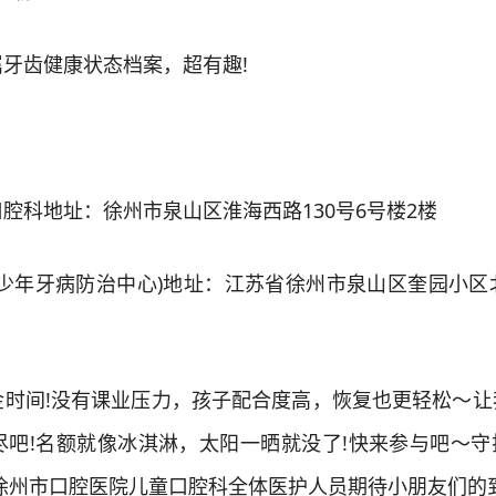
齿健康状态档案，超有趣!
科地址：徐州市泉山区淮海西路130号6号楼2楼
年牙病防治中心)地址：江苏省徐州市泉山区奎园小区北
间!没有课业压力，孩子配合度高，恢复也更轻松～让
尽吧!名额就像冰淇淋，太阳一晒就没了!快来参与吧～守
徐州市口腔医院儿童口腔科全体医护人员期待小朋友们的