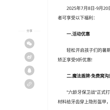
2025年7月8日-9月
者可享受以下福利：
分享
一.活动优惠

轻松开启孩子们的暑期口

矫正享受9折优惠!

二.魔法盾牌·免费窝沟

"六龄牙保卫战"正式打响
材料给牙齿穿上隐形盔甲，