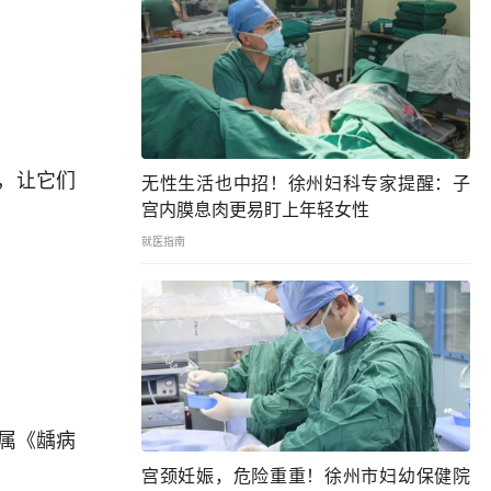
霜，让它们
无性生活也中招！徐州妇科专家提醒：子
宫内膜息肉更易盯上年轻女性
就医指南
属《龋病
宫颈妊娠，危险重重！徐州市妇幼保健院