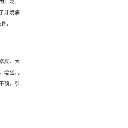
用广泛。
了牙髓病
条件。
修复、大
，增强儿
干预，引
。