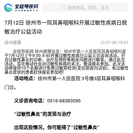
搜索新闻、医院、医生

7月12日 徐州市一院耳鼻咽喉科开展过敏性疾病日脱
敏治疗公益活动
徐州健康
07-06 15:07

全程导医网 徐州健康信息
：
徐州市第一人民医院耳鼻咽喉科
定
于
7月12日上午9:00-9:40开展过敏性疾病日公益义诊咨询活动
，针
对过敏性鼻炎的诊断、治疗及预防等相关问题进行解答。通过此次
活动，旨在推动社会对过敏性疾病的关注。敬请报名参加。此次活
动将提供
10个名额进行免费过敏原检测(变应原皮内试验)
，有过敏性
鼻炎症状的患者赶快报名参加吧!
活动地点：
徐州市第一人民医院 3号楼3层耳鼻咽喉科
门诊。
义诊咨询电话：
0516-68383095
“过敏性鼻炎”的发现与治疗
出现这些情况，你可能得了“过敏性鼻炎”