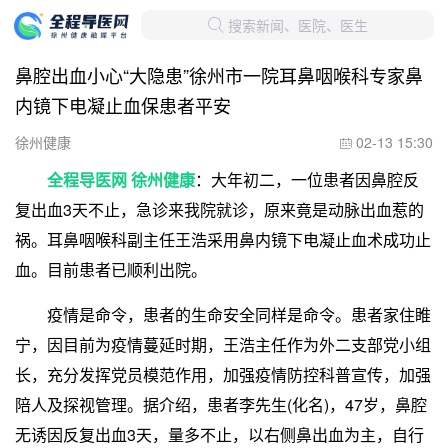
搜索新闻、医院、医生

鼻腔出血小心“大隐患”徐州市一院耳鼻咽喉科专家鼻
内镜下电凝止血保患者平安
徐州健康
02-13 15:30

全程导医网 徐州健康
：大年初二，一位患者因鼻腔反
复出血3天不止，急诊来我院就诊，原来竟是动脉出血惹的
祸。耳鼻咽喉科副主任王浩采用鼻内镜下电凝止血术成功止
血。目前患者已顺利出院。
疫情是命令，患者的生命安全同样是命令。患者家住睢
宁，因目前为疫情蔓延时期，王浩主任作为外二支部党小组
长，充分发挥党员模范作用，加强疫情防控科普宣传，加强
陪人及探视管理。据介绍，患者李先生(化名)，47岁，鼻腔
无诱因反复出血3天，量多不止，以右侧鼻出血为主，自行