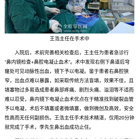
王浩主任在手术中
入院后，术前完善相关检查后，王主任为患者急诊行
“鼻内镜检查+鼻腔电凝止血术”。术中发现右侧下鼻道后穹
窿处可见动脉性出血，镜下予以电凝。鉴于患者右鼻腔狭
窄，出血点难以暴露，如采取传统方法盲填，效果不佳，且
填塞物过多易造成患者鼻部疼痛、剧烈头痛、溢泪等不适而
难以忍受，鼻内镜下电凝止血术优点在于精准找到破裂血管
予以电凝，术后不填塞或者微填塞，做到微创及高效，安全
性高而无任何副损伤。王浩主任手术技术精湛，仅用20分钟
就完成了手术，李先生鼻出血成功止住。