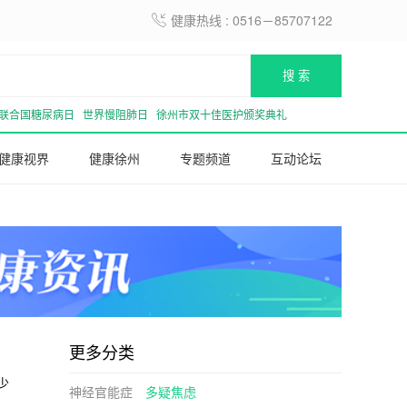
健康热线 : 0516－85707122

搜 索
联合国糖尿病日
世界慢阻肺日
徐州市双十佳医护颁奖典礼
健康视界
健康徐州
专题频道
互动论坛
更多分类
少
神经官能症
多疑焦虑