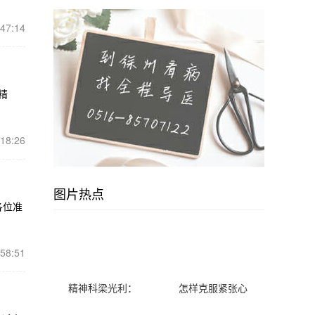
:47:14
精
:18:26
图片热点
各位准
:58:51
精神科梁光利：
怎样克服紧张心
治疗躯体形式障
理？试试快速放