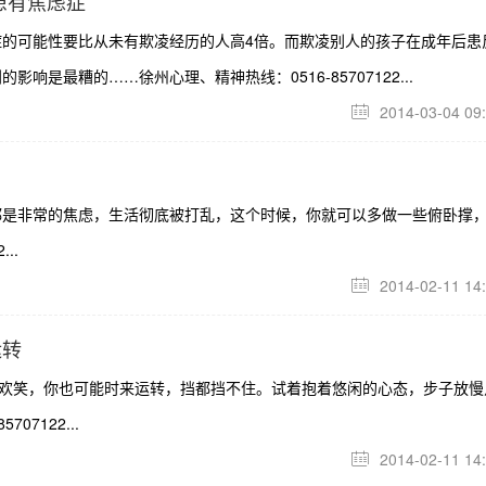
患有焦虑症
的可能性要比从未有欺凌经历的人高4倍。而欺凌别人的孩子在成年后患
是最糟的……徐州心理、精神热线：0516-85707122...
2014-03-04 09

都是非常的焦虑，生活彻底被打乱，这个时候，你就可以多做一些俯卧撑
..
2014-02-11 14

运转
多欢笑，你也可能时来运转，挡都挡不住。试着抱着悠闲的心态，步子放慢
7122...
2014-02-11 14
