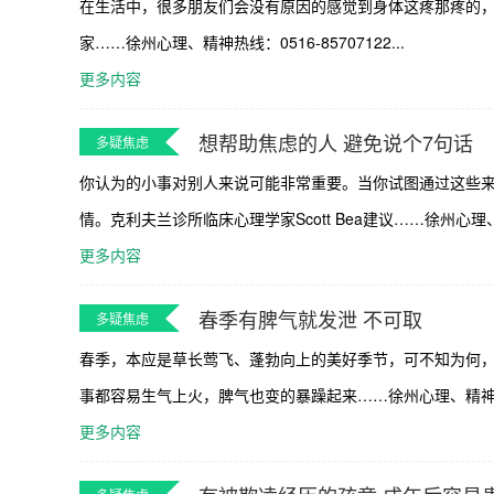
在生活中，很多朋友们会没有原因的感觉到身体这疼那疼的
家……徐州心理、精神热线：0516-85707122...
更多内容
想帮助焦虑的人 避免说个7句话
多疑焦虑
你认为的小事对别人来说可能非常重要。当你试图通过这些
情。克利夫兰诊所临床心理学家Scott Bea建议……徐州心理、精神热
更多内容
春季有脾气就发泄 不可取
多疑焦虑
春季，本应是草长莺飞、蓬勃向上的美好季节，可不知为何
事都容易生气上火，脾气也变的暴躁起来……徐州心理、精神热线：05
更多内容