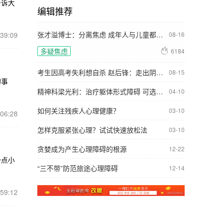
告诉大
编辑推荐
碍 可选中药加心
松法
理疗法
张才溢博士：分离焦虑 成年人与儿童都可能会出现
:39:09
08-16
多疑焦虑

6184
考生因高考失利想自杀 赵后锋：走出阴影 迎接新生活
08-15
的事
多疑焦虑

3703
精神科梁光利：治疗躯体形式障碍 可选中药加心理疗法
04-10
多疑焦虑

4263
如何关注残疾人心理健康？
03-10
:06:28
多疑焦虑

2587
怎样克服紧张心理？试试快速放松法
03-10
多疑焦虑

6107
贪婪成为产生心理障碍的根源
12-22
一点小
多疑焦虑

3298
“三不带”防范旅途心理障碍
12-14
多疑焦虑

2919
:59:12