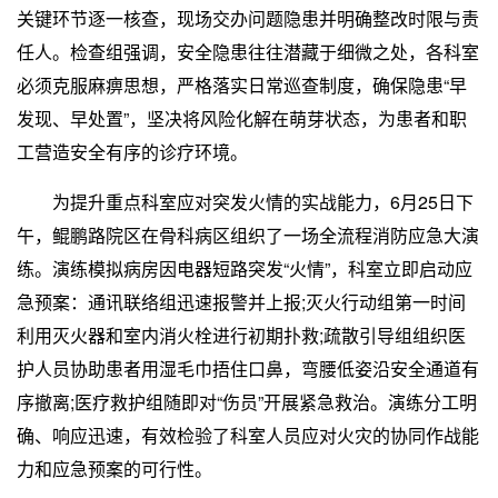
关键环节逐一核查，现场交办问题隐患并明确整改时限与责
任人。检查组强调，安全隐患往往潜藏于细微之处，各科室
必须克服麻痹思想，严格落实日常巡查制度，确保隐患“早
发现、早处置”，坚决将风险化解在萌芽状态，为患者和职
工营造安全有序的诊疗环境。
为提升重点科室应对突发火情的实战能力，6月25日下
午，鲲鹏路院区在骨科病区组织了一场全流程消防应急大演
练。演练模拟病房因电器短路突发“火情”，科室立即启动应
急预案：通讯联络组迅速报警并上报;灭火行动组第一时间
利用灭火器和室内消火栓进行初期扑救;疏散引导组组织医
护人员协助患者用湿毛巾捂住口鼻，弯腰低姿沿安全通道有
序撤离;医疗救护组随即对“伤员”开展紧急救治。演练分工明
确、响应迅速，有效检验了科室人员应对火灾的协同作战能
力和应急预案的可行性。