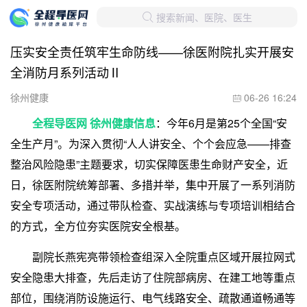
搜索新闻、医院、医生

压实安全责任筑牢生命防线——徐医附院扎实开展安
全消防月系列活动Ⅱ
徐州健康
06-26 16:24

全程导医网 徐州健康信息
：今年6月是第25个全国“安
全生产月”。为深入贯彻“人人讲安全、个个会应急——排查
整治风险隐患”主题要求，切实保障医患生命财产安全，近
日，徐医附院统筹部署、多措并举，集中开展了一系列消防
安全专项活动，通过带队检查、实战演练与专项培训相结合
的方式，全方位夯实医院安全根基。
副院长燕宪亮带领检查组深入全院重点区域开展拉网式
安全隐患大排查，先后走访了住院部病房、在建工地等重点
部位，围绕消防设施运行、电气线路安全、疏散通道畅通等