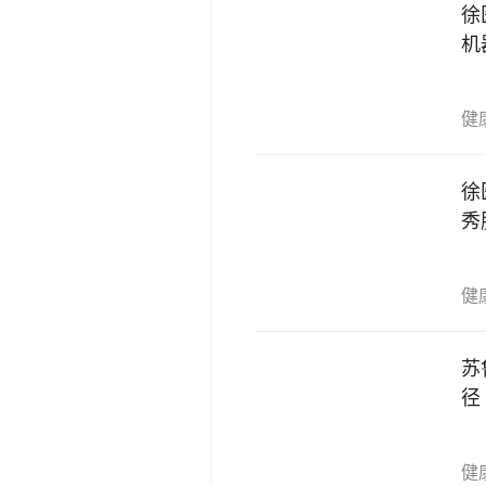
徐
机
健
徐
秀
健
苏
径
健