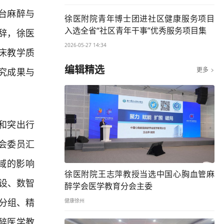
台麻醉与
徐医附院青年博士团进社区健康服务项目
入选全省“社区青年干事”优秀服务项目集
辞，徐医
2026-05-27 14:34
床教学质
编辑精选
更多
究成果与

和突出行
会委员汇
域的影响
徐医附院王志萍教授当选中国心胸血管麻
设、数智
醉学会医学教育分会主委
分组、精
健康徐州
醉医学教