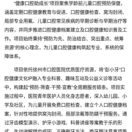
“健康口腔助成长”项目聚焦学龄前儿童口腔预防保健，
涵盖定期口腔健康教育与促进、口腔健康检查、窝沟封闭、
局部专业用氟、儿童口腔常见疾病的早期诊断与早期治疗等
内容，并同步推进口腔健康档案建立及口腔健康知识普及工
作。项目始终秉持“预防为先、防治结合、突出重点、统筹
资源”的核心理念，为儿童口腔健康构筑起专业、系统的保
障体系。
项目依托徐州市口腔医院优质医疗资源，将“彭小牙”口
腔健康文化IP融入专业科普、趣味互动及公益义诊等活动
中，构建起“预防-筛查-干预-宣教”全周期服务链条。项目实
施过程中，医院青年医护人员化身志愿者，深入幼儿园、小
学及社区，为儿童开展免费口腔检查，建立个人口腔健康档
案，针对性地提供窝沟封闭、局部涂氟等防龋干预服务。通
过牙齿模型演示、护牙小游戏、科普讲座等寓教于乐的形
式，生动讲解龋齿成因、正确刷牙方法、换牙期注意事项等