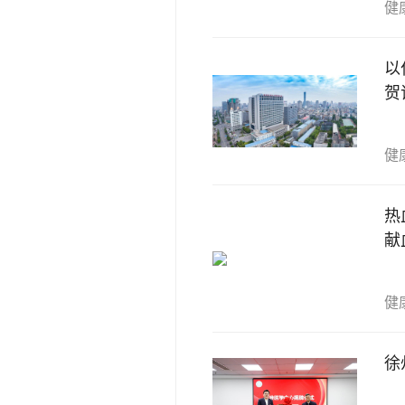
健
以
贺
健
热
献
健
徐