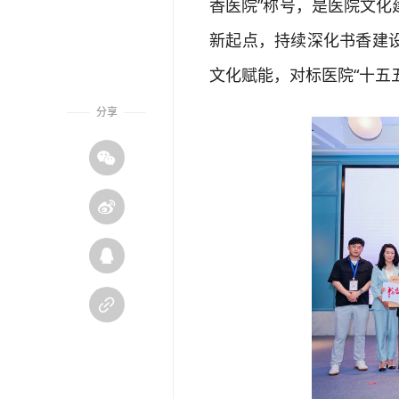
香医院”称号，是医院文
新起点，持续深化书香建
文化赋能，对标医院“十五
分享



