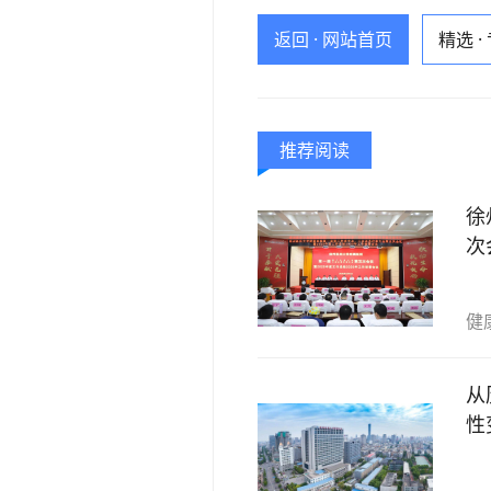
返回 · 网站首页
精选 ·
推荐阅读
徐
次
健
从
性