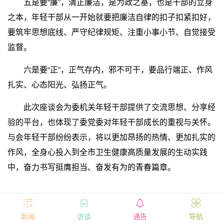
五是要“廉”，清正廉洁，是为政之基，也是干部的立身
之本，年轻干部从一开始就要把廉洁自律的扣子扣紧扣好，
要筑牢思想底线、严守纪律规矩、注重小事小节、自觉接受
监督。
六是要“正”，正气存内，邪不可干，要品行端正、作风
扎实、心态阳光、弘扬正气。
此次座谈会为委机关年轻干部提供了交流思想、分享经
验的平台，也体现了委党委对年轻干部成长的重视与关怀。
与会年轻干部纷纷表示，将以更加昂扬的热情、更加扎实的
作风，全身心投入到全市卫生健康高质量发展的生动实践
中，奋力书写挺膺担当、奋发有为的青春篇章。




新闻
访谈
通告
导航